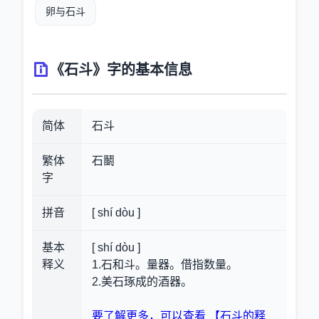
卵与石斗
《石斗》字的基本信息
简体
石斗
繁体
石鬭
字
拼音
[ shí dòu ]
基本
[ shí dòu ]
释义
1.石和斗。量器。借指数量。
2.美石琢成的酒器。
要了解更多，可以查看 【石斗的释