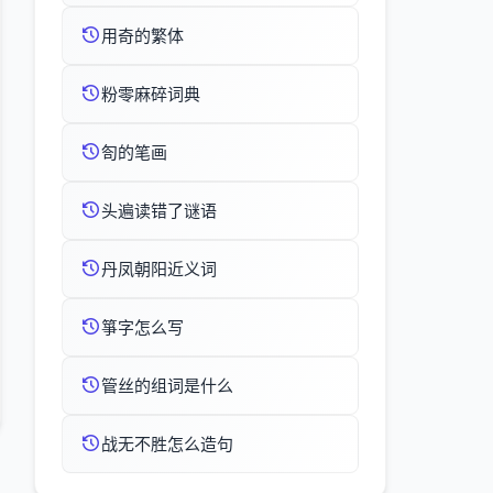
用奇的繁体
粉零麻碎词典
匌的笔画
头遍读错了谜语
丹凤朝阳近义词
箏字怎么写
管丝的组词是什么
战无不胜怎么造句