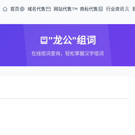
首页
域名代售
网站代售
商标代售
行业资讯
"龙公"组词
在线组词查询，轻松掌握汉字组词