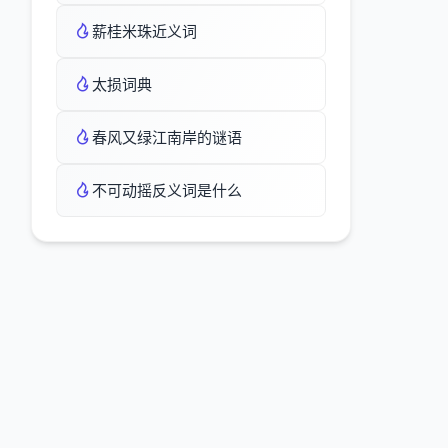
薪桂米珠近义词
太损词典
春风又绿江南岸的谜语
不可动摇反义词是什么