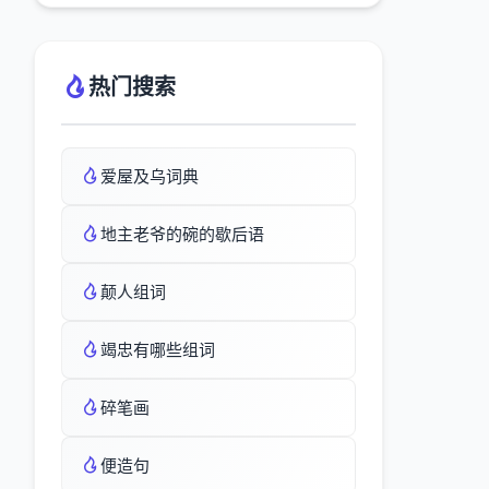
热门搜索
爱屋及乌词典
地主老爷的碗的歇后语
颠人组词
竭忠有哪些组词
碎笔画
便造句