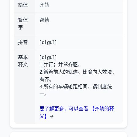
简体
齐轨
繁体
齊軌
字
拼音
[ qí guǐ ]
基本
[ qí guǐ ]
释义
1.并行；并驾齐驱。
2.循着前人的轨迹。比喻向人效法，
看齐。
3.所有的车辆轮距相同。谓制度统
一。
要了解更多，可以查看 【齐轨的释
义】