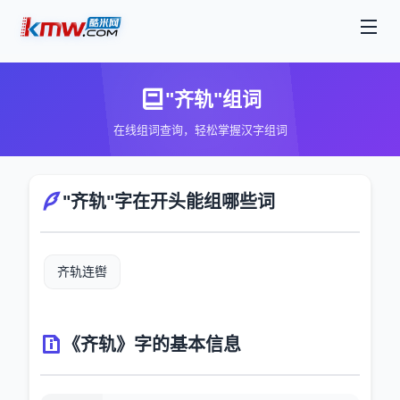
"齐轨"组词
在线组词查询，轻松掌握汉字组词
"齐轨"字在开头能组哪些词
齐轨连辔
《齐轨》字的基本信息