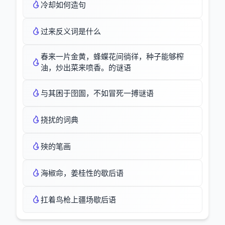
冷却如何造句
过来反义词是什么
春来一片金黄，蜂蝶花间徜徉，种子能够榨
油，炒出菜来喷香。的谜语
与其困于囹圄，不如冒死一搏谜语
挠扰的词典
殎的笔画
海椒命，姜桂性的歇后语
扛着鸟枪上疆场歇后语