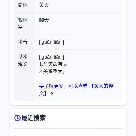
简体
关天
繁体
關天
字
拼音
[ guān tiān ]
基本
[ guān tiān ]
释义
1.与天命有关。
2.关系重大。
要了解更多，可以查看 【关天的释
义】
最近搜索