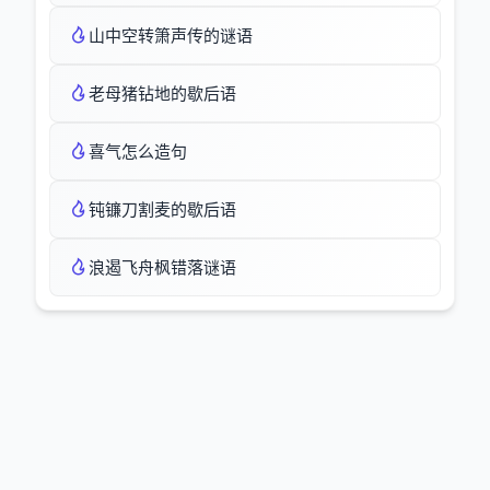
山中空转箫声传的谜语
老母猪钻地的歇后语
喜气怎么造句
钝镰刀割麦的歇后语
浪遏飞舟枫错落谜语