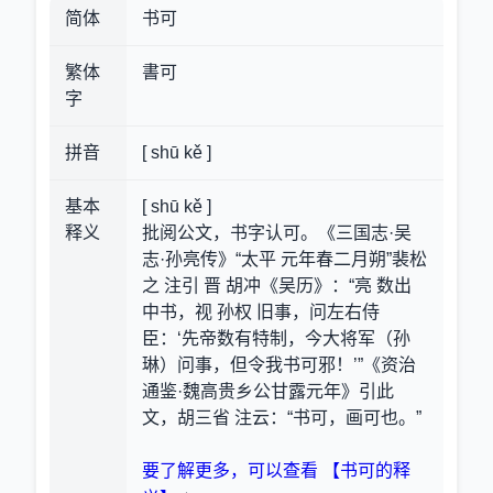
简体
书可
繁体
書可
字
拼音
[ shū kě ]
基本
[ shū kě ]
释义
批阅公文，书字认可。《三国志·吴
志·孙亮传》“太平 元年春二月朔”裴松
之 注引 晋 胡冲《吴历》：“亮 数出
中书，视 孙权 旧事，问左右侍
臣：‘先帝数有特制，今大将军（孙
琳）问事，但令我书可邪！’”《资治
通鉴·魏高贵乡公甘露元年》引此
文，胡三省 注云：“书可，画可也。”
要了解更多，可以查看 【书可的释