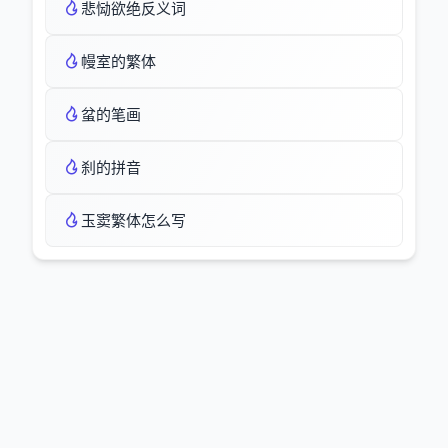
悲恸欲绝反义词
幔室的繁体
蚠的笔画
刹的拼音
玉窦繁体怎么写