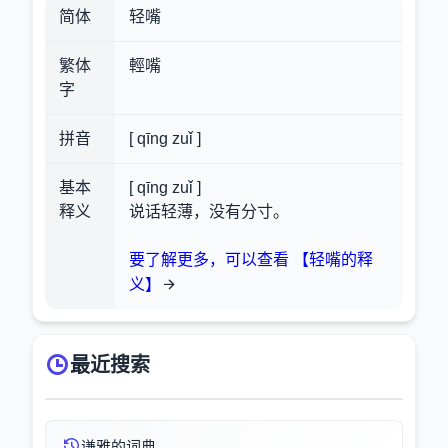
简体
轻嘴
繁体
輕嘴
字
拼音
[ qīng zuǐ ]
基本
[ qīng zuǐ ]
释义
说话轻薄，没有分寸。
要了解更多，可以查看 【轻嘴的释
义】
最近搜索
谦雅的词典