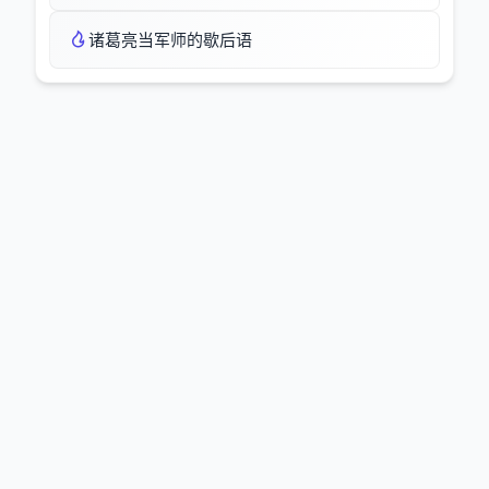
诸葛亮当军师的歇后语