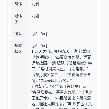
简体
九阍
繁体
九閽
字
拼音
[ jiǔ hūn ]
基本
[ jiǔ hūn ]
释义
1.九天之门。亦指九天。唐 刘禹锡
《楚望赋》：“高莫高兮九閽，远莫
远兮故园。”清 钮琇《觚賸续编》卷
三：“常恨羽翼未生，九閽难叩。”
《花月痕》第三回：“名花落溷已含
冤，欲借天风叫九閽。”
2.喻朝廷。宋 曾巩《答葛蕴》诗：
“春风吹我衣，暮召入九閽。”《明史·
王家屏传》：“小民愁苦之声殷天震
地，而独未彻九閽。”清 陈梦雷《东