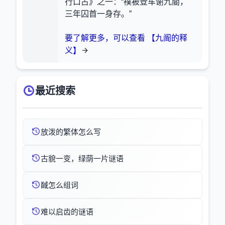
行口占》之一：“襆被登车谢九閽，
三年囚首一身存。”
要了解更多，可以查看 【九阍的释
义】
最近搜索
放泼的繁体怎么写
古貌一变，绿荫一片谜语
馘怎么组词
难以启齿的谜语