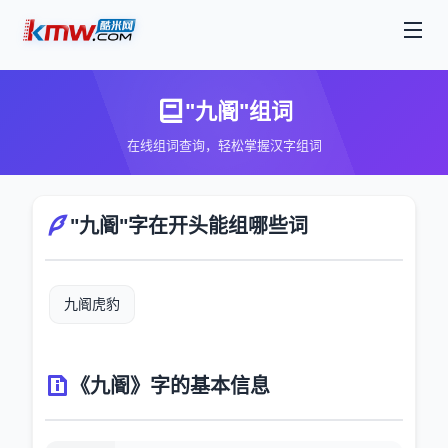
"九阍"组词
在线组词查询，轻松掌握汉字组词
"九阍"字在开头能组哪些词
九阍虎豹
《九阍》字的基本信息