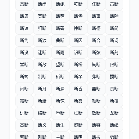
意断
断闭
断虵
乾断
任断
击断
断恩
宽断
断茬
断俸
断事
断除
断谊
归断
断碣
挣断
断德
断简
断约
断渡
曲断
断囚
断合
断词
断没
迷断
断雨
识断
断弦
断刻
堂断
断敌
望断
断槎
魭断
限断
断竭
制断
斫断
断琴
斧断
搅断
闲断
断月
断漏
断香
罢断
责断
霜断
断蟒
断饨
断霞
顿断
断覆
迸断
结断
堕断
枉断
敏断
龙断
高断
断义
断生
威断
断链
断縴
蟹断
刚断
主断
断明
断桉
剪断