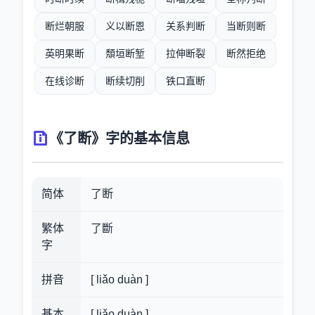
断烂朝服
义以断恩
关系判断
当断则断
英明果断
頽垣断堑
拉伸断裂
断然拒绝
在线诊断
断续切削
铁口直断
《了断》字的基本信息
简体
了断
繁体
了斷
字
拼音
[ liǎo duàn ]
基本
[ liǎo duàn ]