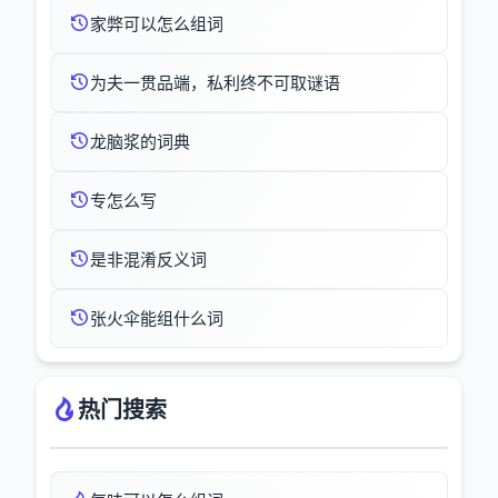
家弊可以怎么组词
为夫一贯品端，私利终不可取谜语
龙脑浆的词典
专怎么写
是非混淆反义词
张火伞能组什么词
热门搜索