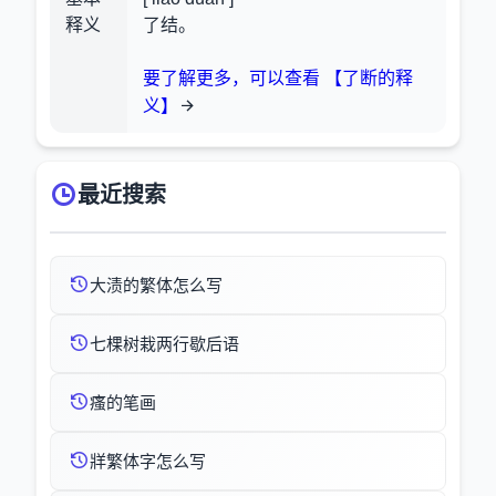
释义
了结。
要了解更多，可以查看 【了断的释
义】
最近搜索
大渍的繁体怎么写
七棵树栽两行歇后语
瘙的笔画
牂繁体字怎么写