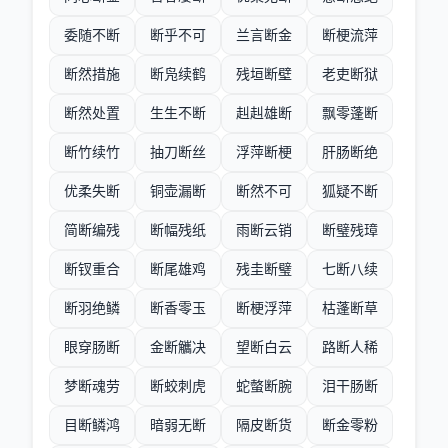
委随不断
断乎不可
兰言断金
断梗流萍
断然措施
断凫续鹤
残垣断壁
老吏断狱
断然处置
生生不断
赳赳雄断
飘零蓬断
断竹续竹
抽刀断丝
浮萍断梗
肝肠断绝
优柔失断
铜壶漏断
断然不可
狐疑不断
简断编残
断幅残纸
雨断云销
断璧残璋
断钗重合
断尾雄鸡
残圭断璧
七断八续
断羽绝鳞
断香零玉
断梗浮萍
枯蓬断草
眼穿肠断
金断觿决
望断白云
路断人稀
梦断魂劳
断蛟刺虎
蛇螫断腕
泪干肠断
目断鳞鸿
暗弱无断
隔皮断货
断金零粉