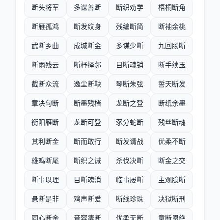
断头将军
多谋善断
断织劝学
梧桐断角
断雁孤鸿
断发纹身
残编断简
断袖余桃
武断乡曲
成城断金
多谋少断
九回肠断
断雨残云
断杼择邻
目断魂销
断手续玉
截断众流
逸尘断鞅
琴断朱弦
誓天断发
章决句断
断墨残楮
龙断之登
断纸余墨
衡阳雁断
龙断可登
豕分蛇断
残丝断魂
其利断金
断而敢行
断发请战
优柔不断
雄鸡断尾
断织之诫
杀伐决断
断金之交
断事以理
目断魂消
临事屡断
主观臆断
悬断是非
鸡声断爱
断线珍珠
决狱断刑
同心断金
音容凄断
优柔无断
意断恩绝