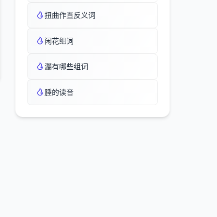
扭曲作直反义词
闲花组词
灟有哪些组词
腄的读音