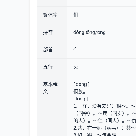
繁体字
侗
拼音
dòng,tǒng,tóng
部首
亻
五行
火
基本释
[ dòng ]
义
侗族。
[ tǒng ]
1.一样，没有差异
：相～。～
（同辈）。～庚（同岁）。
的人）。～仁（同人）。～
2.共，在一起（从事）
：共～
3.和，跟
：～流合污。