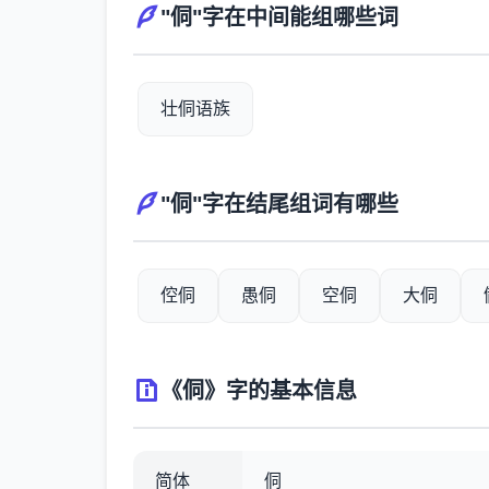
"侗"字在中间能组哪些词
壮侗语族
"侗"字在结尾组词有哪些
倥侗
愚侗
空侗
大侗
《侗》字的基本信息
简体
侗