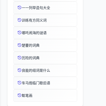
一一列举造句大全
训练有方同义词
哪吒闹海的谜语
楚籗的词典
历险的词典
良能的组词是什么
车马炮临门歇后语
魀笔画