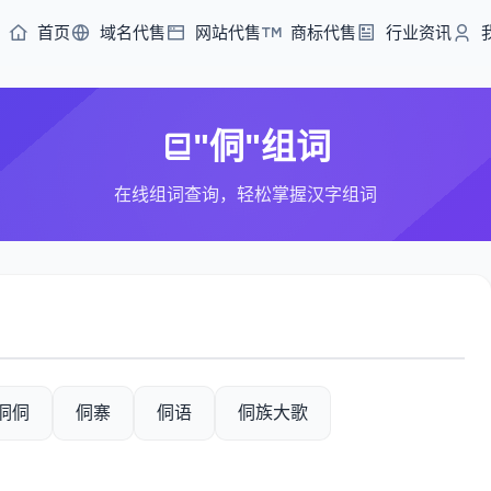
首页
域名代售
网站代售
商标代售
行业资讯
"侗"组词
在线组词查询，轻松掌握汉字组词
侗侗
侗寨
侗语
侗族大歌