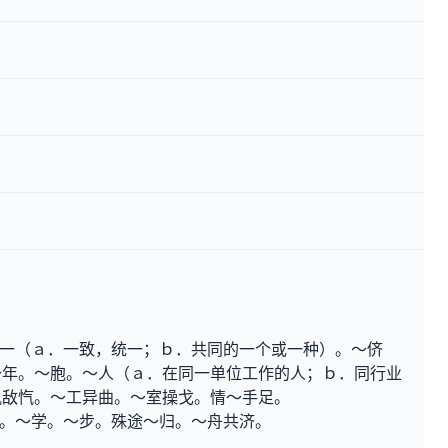
一（ａ．一致，统一；ｂ．共同的一个或一种）。～侪
～年。～胞。～人（ａ．在同一单位工作的人；ｂ．同行业
仇敌忾。～工异曲。～室操戈。情～手足。
。～学。～步。殊途～归。～舟共济。