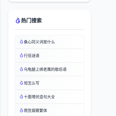
热门搜索
桑心同义词是什么
行伍谜语
乌龟腿上绑老鹰的歇后语
坩怎么写
十面埋伏造句大全
雨笠烟蓑繁体