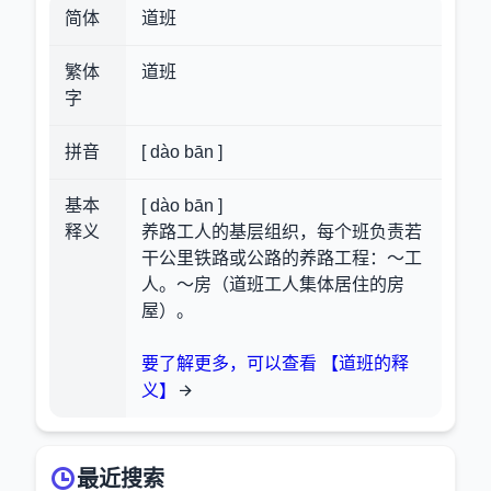
简体
道班
繁体
道班
字
拼音
[ dào bān ]
基本
[ dào bān ]
释义
养路工人的基层组织，每个班负责若
干公里铁路或公路的养路工程：～工
人。～房（道班工人集体居住的房
屋）。
要了解更多，可以查看 【道班的释
义】
最近搜索