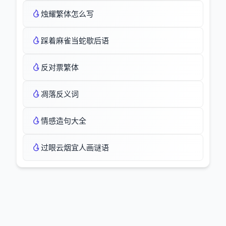
烛耀繁体怎么写
踩着麻雀当蛇歇后语
反对票繁体
凋落反义词
情感造句大全
过眼云烟宜人画谜语