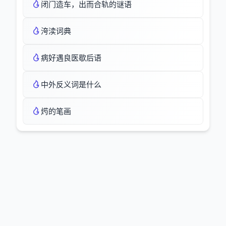
闭门造车，出而合轨的谜语
洿渎词典
病好遇良医歇后语
中外反义词是什么
烵的笔画