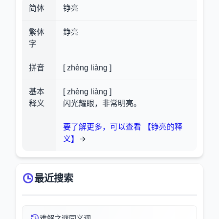
简体
铮亮
繁体
錚亮
字
拼音
[ zhèng liàng ]
基本
[ zhèng liàng ]
释义
闪光耀眼，非常明亮。
要了解更多，可以查看 【铮亮的释
义】
最近搜索
难解之谜同义词