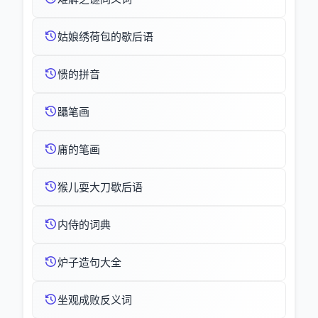
姑娘绣荷包的歇后语
愦的拼音
躡笔画
庯的笔画
猴儿耍大刀歇后语
内侍的词典
炉子造句大全
坐观成败反义词