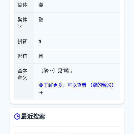
简体
鷉
繁体
鷉
字
拼音
tī
部首
鳥
基本
〔鸊～〕见“鸊”。
释义
要了解更多，可以查看 【鷉的释义】
最近搜索