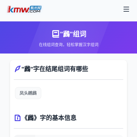
"鷉"组词
在线组词查询，轻松掌握汉字组词
"鷉"字在结尾组词有哪些
凤头鸊鷉
《鷉》字的基本信息