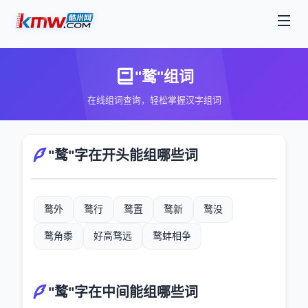
"鹜"组词
在线组词查询，轻松掌握汉字组词
"鹜"字在开头能组哪些词
鹜外
鹜行
鹜置
鹜新
鹜没
鹜角黍
好高骛远
鹜蚌相争
"鹜"字在中间能组哪些词