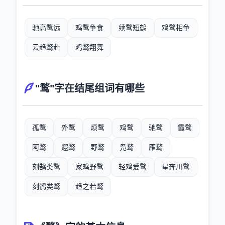
驰高鹜远
鸡鹜争食
续鹜短鹤
鸡鹜相争
云趋鹜赴
鸡鹜翔舞
"鹜"字在结尾组词有哪些
孤鹜
外鹜
烦鹜
鸡鹜
驰鹜
霞鹜
阿鹜
遐鹜
野鹜
凫鹜
雁鹜
刻鹄类鹜
家鸡野鹜
轻鸡爱鹜
星奔川鹜
刻鹘类鹜
趋之若鹜