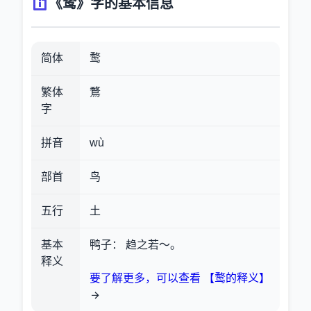
《鹜》字的基本信息
简体
鹜
繁体
鶩
字
拼音
wù
部首
鸟
五行
土
基本
鸭子
： 趋之若～。
释义
要了解更多，可以查看 【鹜的释义】