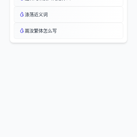
涤荡近义词
嵩汝繁体怎么写