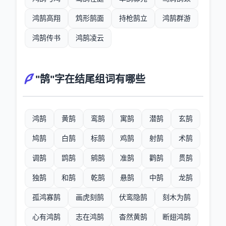
鸿鹄高翔
鸩形鹄面
持枪鹄立
鸿鹄群游
鸿鹄传书
鸿鹄凌云
"鹄"字在结尾组词有哪些
鸿鹄
黄鹄
鸾鹄
寓鹄
潜鹄
玄鹄
鸠鹄
白鹄
标鹄
鸡鹄
射鹄
术鹄
调鹄
鹍鹄
鹓鹄
准鹄
鹳鹄
贯鹄
独鹄
和鹄
乾鹄
悬鹄
中鹄
龙鹄
孤鸿寡鹄
画虎刻鹄
伏鸾隐鹄
刻木为鹄
心有鸿鹄
志在鸿鹄
杳然黄鹄
断翅鸿鹄