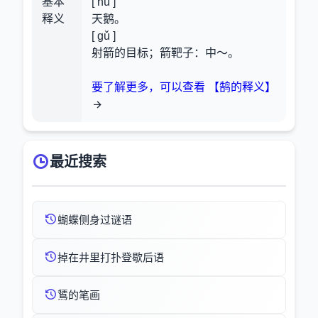
基本
[ hú ]
释义
天鹅。
[ gǔ ]
射箭的目标；箭靶子
：中～。
要了解更多，可以查看 【鹄的释义】
最近搜索
蝴蝶侧身过谜语
掉在井里打扑登歇后语
鵟的笔画