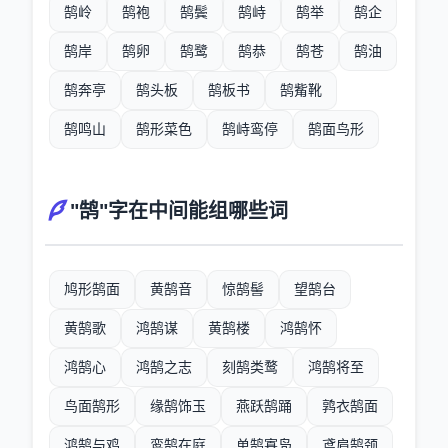
鹄岭
鹄袍
鹄鬓
鹄峙
鹄举
鹄企
鹄岸
鹄卵
鹄鹭
鹄恭
鹄苍
鹄油
鹄奔亭
鹄头板
鹄板书
鹄觜靴
鹄鸣山
鹄形菜色
鹄峙鸾停
鹄面鸟形
"鹄"字在中间能组哪些词
鸠形鹄面
黄鹄音
惊鹄髻
望鹄台
黄鹄歌
鸿鹄谋
黄鹄楼
鸿鹄怀
鸿鹄心
鸿鹄之志
刻鹄类鹜
鸿鹄将至
鸟面鹄形
缘鹄饰玉
燕跃鹄踊
鹑衣鹄面
鸿鹄与鸡
鸾鹄在庭
单鹄寡凫
鸢肩鹄颈