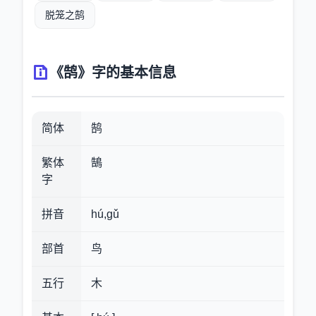
脱笼之鹄
《鹄》字的基本信息
简体
鹄
繁体
鵠
字
拼音
hú,gǔ
部首
鸟
五行
木