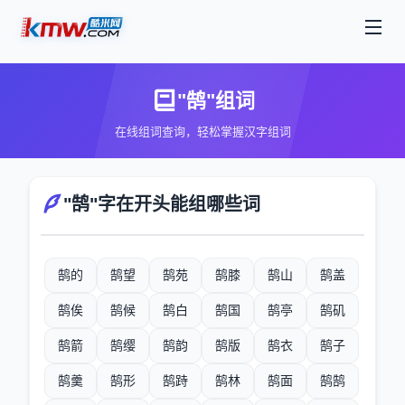
"鹄"组词
在线组词查询，轻松掌握汉字组词
"鹄"字在开头能组哪些词
鹄的
鹄望
鹄苑
鹄膝
鹄山
鹄盖
鹄俟
鹄候
鹄白
鹄国
鹄亭
鹄矶
鹄箭
鹄缨
鹄韵
鹄版
鹄衣
鹄子
鹄羹
鹄形
鹄跱
鹄林
鹄面
鹄鹄