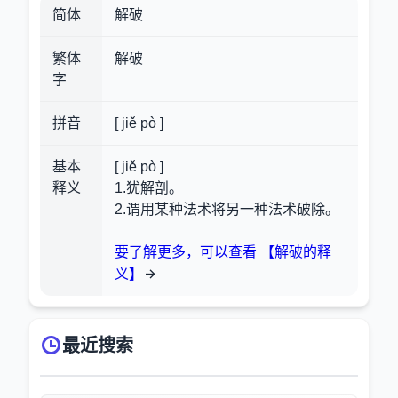
简体
解破
繁体
解破
字
拼音
[ jiě pò ]
基本
[ jiě pò ]
释义
1.犹解剖。
2.谓用某种法术将另一种法术破除。
要了解更多，可以查看 【解破的释
义】
最近搜索