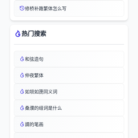
修桥补路繁体怎么写
热门搜索
和弦造句
仲夜繁体
如埙如箎同义词
桑濮的组词是什么
諝的笔画