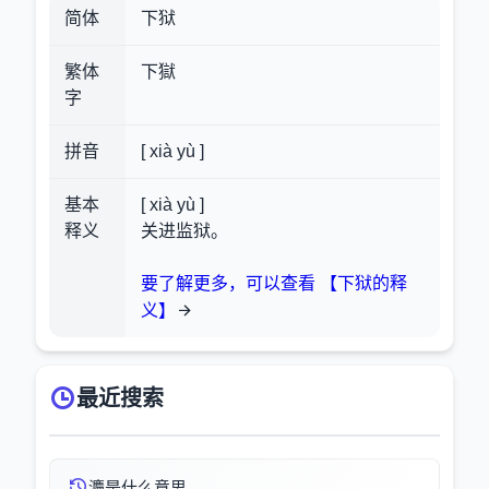
简体
下狱
繁体
下獄
字
拼音
[ xià yù ]
基本
[ xià yù ]
释义
关进监狱。
要了解更多，可以查看 【下狱的释
义】
最近搜索
灋是什么意思