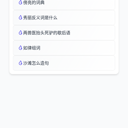
傍亮的词典
秀丽反义词是什么
两兽医抬头死驴的歇后语
如律组词
沙滩怎么造句