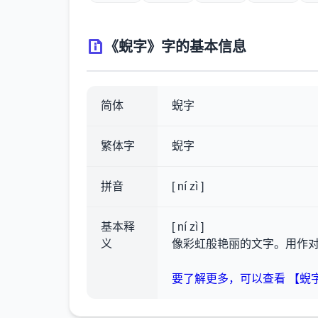
《蜺字》字的基本信息
简体
蜺字
繁体字
蜺字
拼音
[ ní zì ]
基本释
[ ní zì ]
义
像彩虹般艳丽的文字。用作
要了解更多，可以查看 【蜺