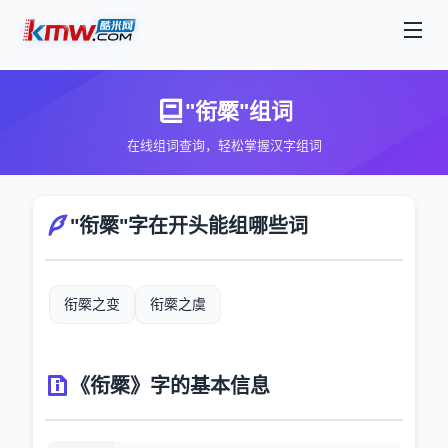
"衔橜"组词
在线组词查询，轻松掌握汉字组词
"衔橜"字在开头能组哪些词
衔橜之变
衔橜之虞
《衔橜》字的基本信息