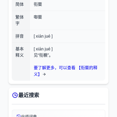
简体
衔橜
繁体
啣橜
字
拼音
[ xián jué ]
基本
[ xián jué ]
释义
见“衔橛”。
要了解更多，可以查看 【衔橜的释
义】
最近搜索
伙烦词典