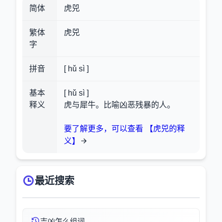
简体
虎兕
繁体
虎兕
字
拼音
[ hǔ sì ]
基本
[ hǔ sì ]
释义
虎与犀牛。比喻凶恶残暴的人。
要了解更多，可以查看 【虎兕的释
义】
最近搜索
吉凶怎么组词