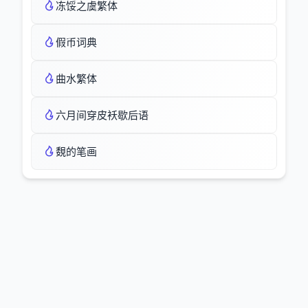
冻馁之虞繁体
假币词典
曲水繁体
六月间穿皮袄歇后语
覣的笔画