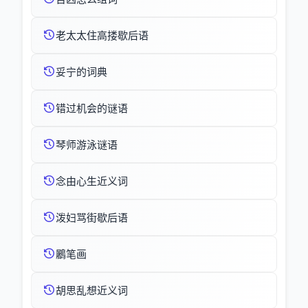
老太太住高搂歇后语
妥宁的词典
错过机会的谜语
琴师游泳谜语
念由心生近义词
泼妇骂街歇后语
鷵笔画
胡思乱想近义词