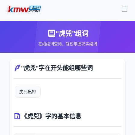
"虎兕"组词
在线组词查询，轻松掌握汉字组词
"虎兕"字在开头能组哪些词
虎兕出柙
《虎兕》字的基本信息