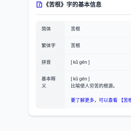
《苦根》字的基本信息
简体
苦根
繁体字
苦根
拼音
[ kǔ gēn ]
基本释
[ kǔ gēn ]
义
比喻使人穷苦的根源。
要了解更多，可以查看 【苦