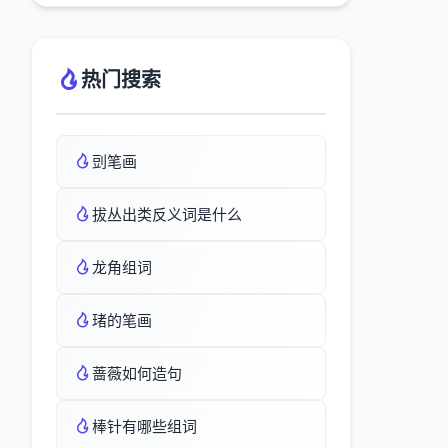
热门搜索
剅笔画
拔丛出类反义词是什么
龙角组词
琽的笔画
蔷薇如何造句
棒针有哪些组词