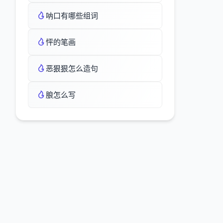
呐口有哪些组词
怦的笔画
恶狠狠怎么造句
朖怎么写