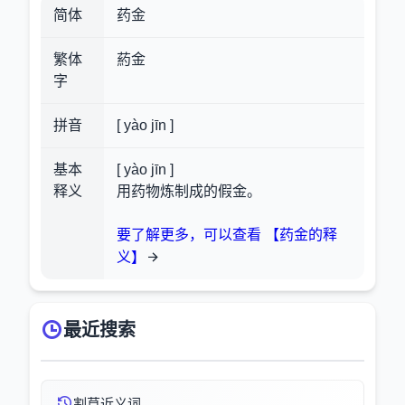
简体
药金
繁体
葯金
字
拼音
[ yào jīn ]
基本
[ yào jīn ]
释义
用药物炼制成的假金。
要了解更多，可以查看 【药金的释
义】
最近搜索
割草近义词