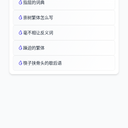
指屈的词典
崇树繁体怎么写
毫不相让反义词
躁迫的繁体
筷子挟骨头的歇后语