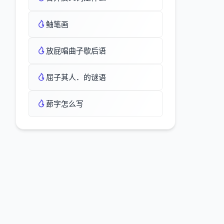
鲉笔画
放屁唱曲子歇后语
屈子其人．的谜语
蓈字怎么写