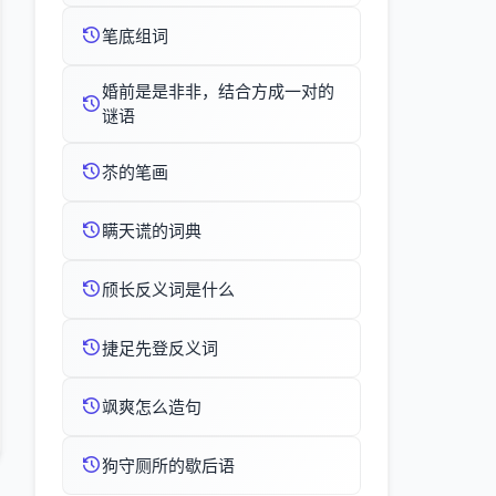
笔底组词
婚前是是非非，结合方成一对的
谜语
苶的笔画
瞒天谎的词典
颀长反义词是什么
捷足先登反义词
飒爽怎么造句
狗守厕所的歇后语