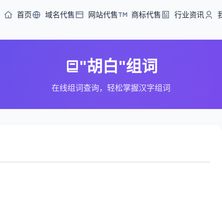
首页
域名代售
网站代售
商标代售
行业资讯
"胡白"组词
在线组词查询，轻松掌握汉字组词