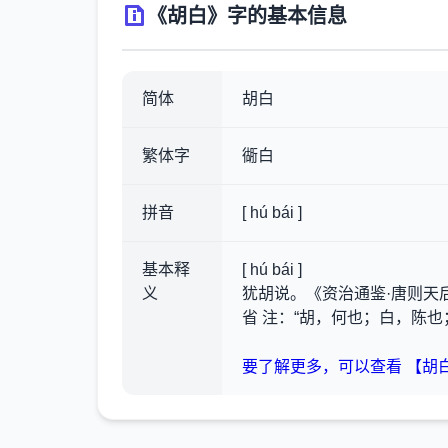
《胡白》字的基本信息
简体
胡白
繁体字
衚白
拼音
[ hú bái ]
基本释
[ hú bái ]
义
犹胡说。《资治通鉴·唐则天后
省 注：“胡，何也；白，陈也
要了解更多，可以查看 【胡