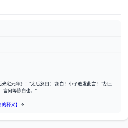
光宅元年》：“太后怒曰：‘胡白！小子敢发此言！’”胡三
；言何等陈白也。”
白的释义】