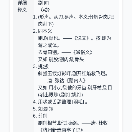
详细
剔 [tī]
释义
〈动〉
(形声。从刀,易声。本义:分解骨肉,把
肉刮下)
同本义
剔,解骨也。——《说文》。按,即为
鬄之或体。
去骨曰剔。——《通俗文》
又如:剔股;剔肉;剔骨头
挑;拔
斜拔玉钗灯影畔,剔开红焰救飞蛾。
——唐· 张祜《赠内人》
又如:用小刀剔他的牙齿;剔牙杖;剔目
(剜出眼珠);剔灯(挑灯)
用喙或舌舔整理 [羽毛] 。
如:剔翎
剪削
剔削根节,断其脉络。——唐· 杜牧
《杭州新造南亭子记》