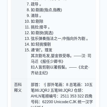
疏导 。
如:剔拨(指点,指教)
清除 。
如:剔除
挑捡;搜寻 。
如:剔抉(挑选)
弦乐弹奏指法之一,中指向外为剔 。
如:轻挑慢剔
通“剃”。理发
其次剔毛发,婴金铁受辱。——汉· 司
马迁《报任少卿书》
妇人皆剪剔以著假髻。——《北史·
齐幼主纪》
百科
部首：刂 部外笔画：8 总笔画：10五
释义
笔86:JQRJ 五笔98:JQRJ 仓颉：
AHLN笔顺编号：2511 353 322 四角
号码：62200 Unicode:CJK 统一汉字