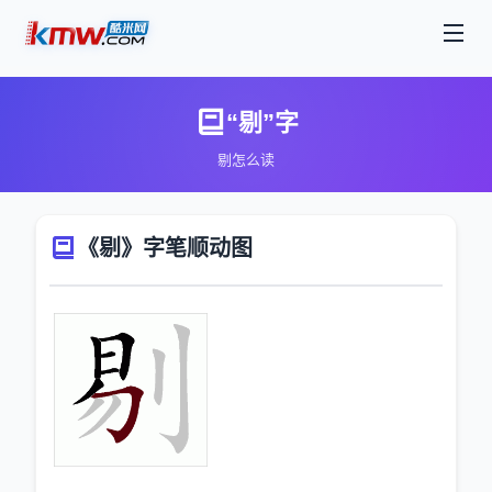
“剔”字
剔怎么读
《剔》字笔顺动图