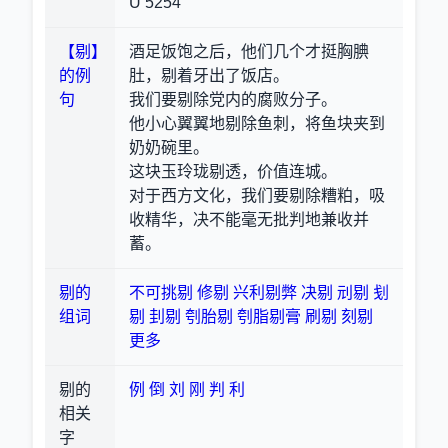
U 5254
【剔】
酒足饭饱之后，他们几个才挺胸腆
的例
肚，剔着牙出了饭店。
句
我们要剔除党内的腐败分子。
他小心翼翼地剔除鱼刺，将鱼块夹到
奶奶碗里。
这块玉玲珑剔透，价值连城。
对于西方文化，我们要剔除糟粕，吸
收精华，决不能毫无批判地兼收并
蓄。
剔的
不可挑剔
修剔
兴利剔弊
决剔
刓剔
刬
组词
剔
刲剔
刳胎剔
刳脂剔膏
刷剔
刻剔
更多
剔的
例
倒
刘
刚
判
利
相关
字