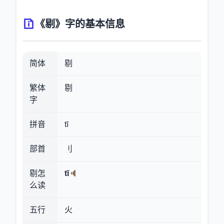
《剔》字的基本信息
简体
剔
繁体
剔
字
拼音
tī
部首
刂
剔怎
tī
么读
五行
火