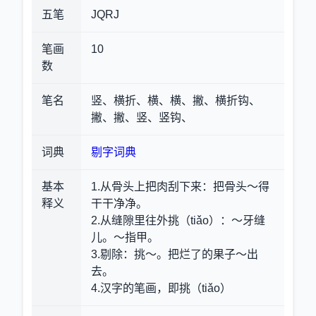
五笔
JQRJ
笔画
10
数
笔名
竖、横折、横、横、撇、横折钩、
撇、撇、竖、竖钩、
词典
剔字词典
基本
1.从骨头上把肉刮下来
：把骨头～得
释义
干干净净。
2.从缝隙里往外挑（tiǎo）
：～牙缝
儿。～指甲。
3.剔除
：挑～。把烂了的果子～出
去。
4.汉字的笔画，即挑（tiǎo）