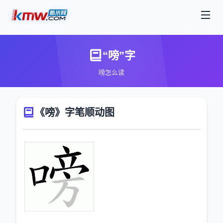
“嗙”字
嗙怎么读
《嗙》字笔顺动图