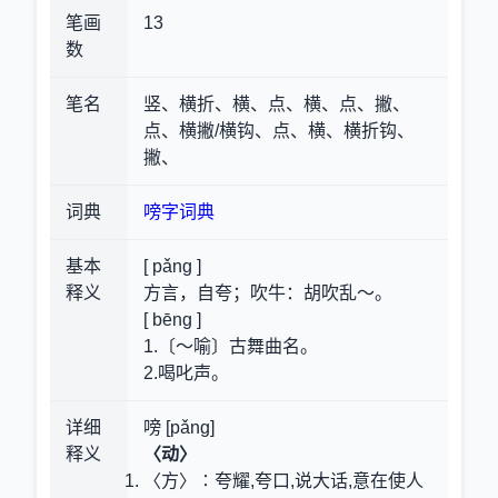
笔画
13
数
笔名
竖、横折、横、点、横、点、撇、
点、横撇/横钩、点、横、横折钩、
撇、
词典
嗙字词典
基本
[ pǎng ]
释义
方言，自夸；吹牛
：胡吹乱～。
[ bēng ]
1.〔～喻〕古舞曲名。
2.喝叱声。
详细
嗙 [pǎng]
释义
〈动〉
〈方〉∶夸耀,夸口,说大话,意在使人