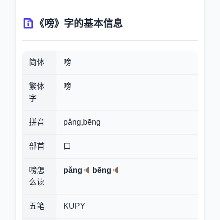
《嗙》字的基本信息
简体
嗙
繁体
嗙
字
拼音
pǎng,bēng
部首
口
嗙怎
pǎng
bēng
么读
五笔
KUPY