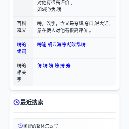
对他有很高评价 。
如:胡吹乱嗙
百科
嗙，汉字，含义是夸耀,夸口,说大话,
释义
意在使人对他有很高评价 。
嗙的
嗙喻
胡云海嗙
胡吹乱嗙
组词
嗙的
傍
塝
嫎
嵭
搒
旁
相关
字
最近搜索
赡智的繁体怎么写