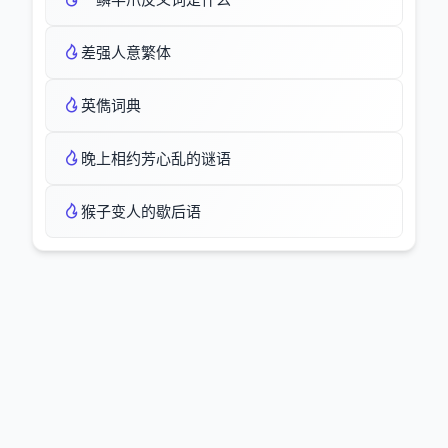
差强人意繁体
英儁词典
晚上相约芳心乱的谜语
猴子变人的歇后语