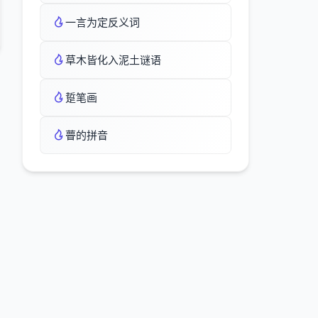
一言为定反义词
草木皆化入泥土谜语
踅笔画
瞢的拼音