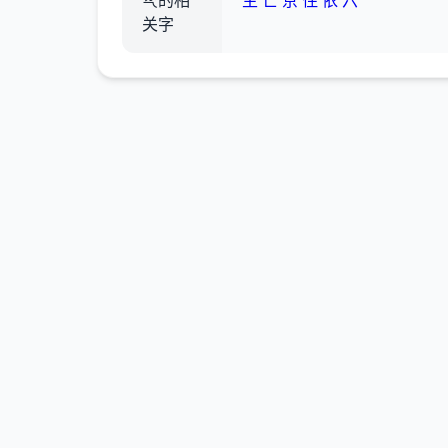
亪的相
主
亡
京
住
依
六
关字