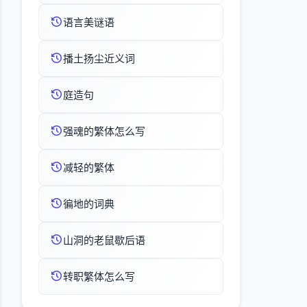
语言美谜语
播土扬尘近义词
庭造句
强魂的繁体怎么写
减轻的繁体
徧地的词典
山洞的老鼠歇后语
转职繁体怎么写