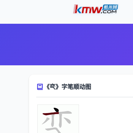
《亪》字笔顺动图