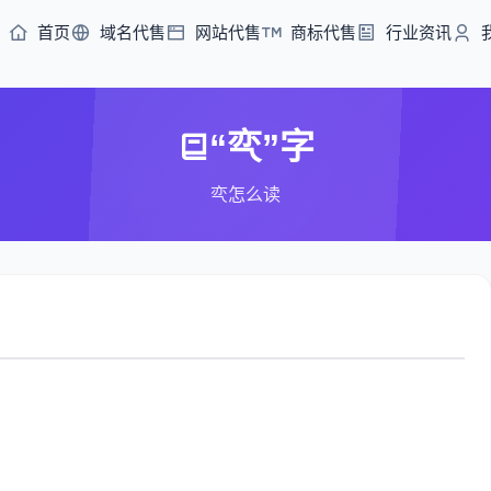
首页
域名代售
网站代售
商标代售
行业资讯
“亪”字
亪怎么读