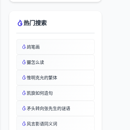
热门搜索
鸪笔画
玁怎么读
惟明克允的繁体
凯旋如何造句
矛头转向张先生的谜语
风言影语同义词