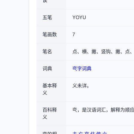
读
五笔
YOYU
笔画数
7
笔名
点、横、撇、竖钩、撇、点、
词典
亪字词典
基本释
义未详。
义
百科释
亪，是汉语词汇，解释为顺
义