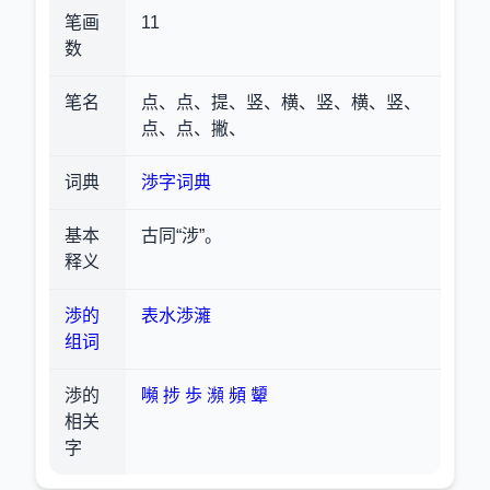
笔画
11
数
笔名
点、点、提、竖、横、竖、横、竖、
点、点、撇、
词典
渉字词典
基本
古同“涉”。
释义
渉的
表水渉澭
组词
渉的
嚬
捗
歩
瀕
頻
顰
相关
字