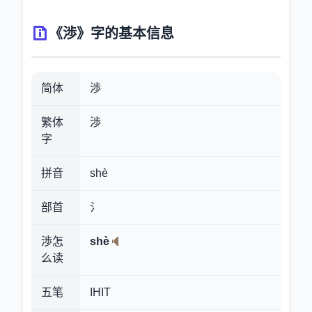
《渉》字的基本信息
简体
渉
繁体
渉
字
拼音
shè
部首
氵
渉怎
shè
么读
五笔
IHIT