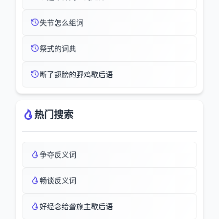
失节怎么组词
祭式的词典
断了翅膀的野鸡歇后语
热门搜索
争夺反义词
畅谈反义词
好经念给聋施主歇后语