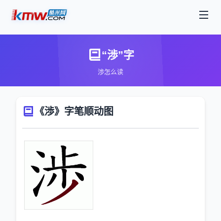
“渉”字
渉怎么读
《渉》字笔顺动图