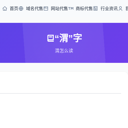
首页
域名代售
网站代售
商标代售
行业资讯
“渭”字
渭怎么读