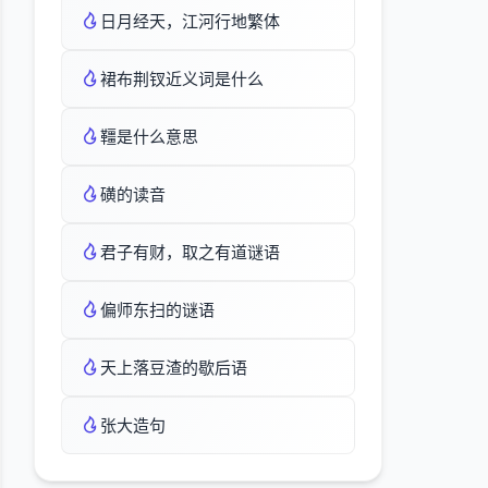
日月经天，江河行地繁体
裙布荆钗近义词是什么
韁是什么意思
磺的读音
君子有财，取之有道谜语
偏师东扫的谜语
天上落豆渣的歇后语
张大造句