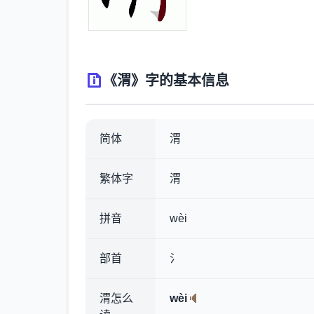
《渭》字的基本信息
简体
渭
繁体字
渭
拼音
wèi
部首
氵
渭怎么
wèi