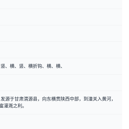
、竖、横、竖、横折钩、横、横、
。发源于甘肃渭源县，向东横贯陕西中部，到潼关入黄河，
，富灌溉之利。