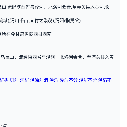
鼠山,流经陕西省与泾河、北洛河会合,至潼关县入黄河,长
域);渭川千亩(言竹之繁茂);渭阳(指舅父)
治所在今甘肃省陇西县西南
县鸟鼠山，流经陕西省与泾河、北洛河会合，至潼关县入黄
渭树
汧渭
河渭
泾浊渭清
泾渭
泾渭不分
泾渭不分
泾渭不
:渭