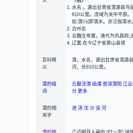
义
〈名〉
水名 。源出甘肃省渭源县鸟
810公里。流域为关中平原。
如:渭川(即渭水。亦泛指渭水流
古州名
北魏庄帝置。清代为巩昌府,
辽置,在今辽宁省黑山县境
百科释
渭，水名，源出甘肃省渭源
义
河，长810公里。
渭的组
丘壑泾渭
函渭
恩深渭阳
江云
词
分
更多
渭的相
池
汤
沈
沙
没
河
关字
渭的相
江边明月入画中 (打一字) 谜底