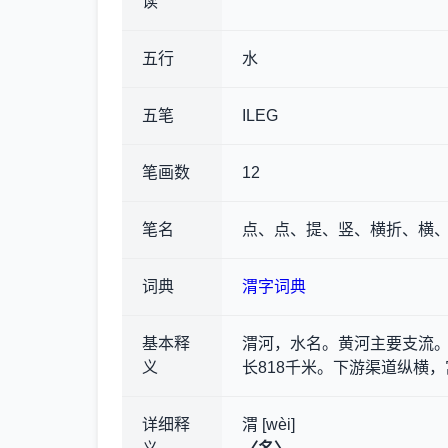
读
五行
水
五笔
ILEG
笔画数
12
笔名
点、点、提、竖、横折、横
词典
渭字词典
基本释
渭河，水名。黄河主要支流
义
长818千米。下游渠道纵横
详细释
渭 [wèi]