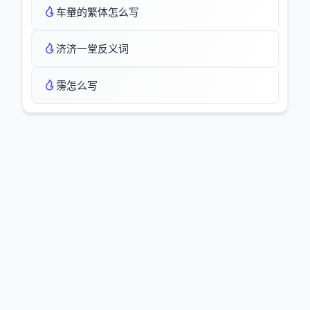
车轝的繁体怎么写
济济一堂反义词
霶怎么写