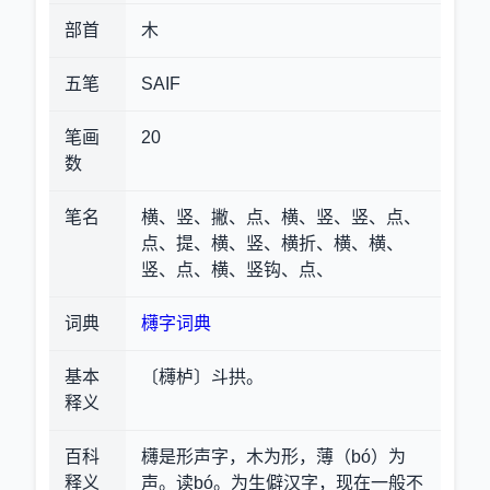
部首
木
五笔
SAIF
笔画
20
数
笔名
横、竖、撇、点、横、竖、竖、点、
点、提、横、竖、横折、横、横、
竖、点、横、竖钩、点、
词典
欂字词典
基本
〔欂栌〕斗拱。
释义
百科
欂是形声字，木为形，薄（bó）为
释义
声。读bó。为生僻汉字，现在一般不