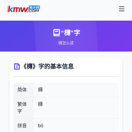
“欂”字
欂怎么读
《欂》字的基本信息
简体
欂
繁体
欂
字
拼音
bó