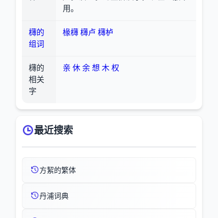
用。
欂的
椽欂
欂卢
欂栌
组词
欂的
亲
休
余
想
木
权
相关
字
最近搜索
方絜的繁体
丹浦词典