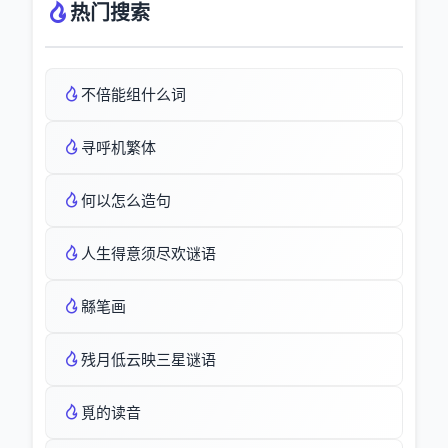
热门搜索
不倍能组什么词
寻呼机繁体
何以怎么造句
人生得意须尽欢谜语
緜笔画
残月低云映三星谜语
覓的读音