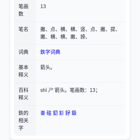
笔画
13
数
笔名
撇、点、横、横、竖、点、撇、提、
撇、横、横、撇、捺、
词典
鉃字词典
基本
箭头。
释义
百科
shì ㄕˋ箭头。笔画数：13；
释义
鉃的
崟
碒
釖
釤
釨
鈒
相关
字