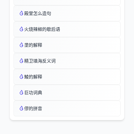
殿堂怎么造句
火烧辣椒的歇后语
垄的解释
精卫填海反义词
鯪的解释
巨功词典
僇的拼音