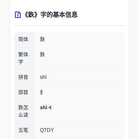
《鉃》字的基本信息
简体
鉃
繁体
鉃
字
拼音
shì
部首
釒
鉃怎
shì
么读
五笔
QTDY