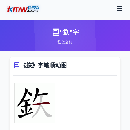
“鉃”字
鉃怎么读
《鉃》字笔顺动图