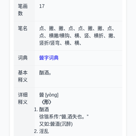
笔画
17
数
笔名
点、撇、撇、点、点、撇、撇、点、
点、横撇/横钩、横、竖、横折、撇、
竖折/竖弯、横、横、
词典
醟字词典
基本
酗酒。
释义
详细
醟 [yòng]
释义
〈形〉
酗酒
徐锴系传:“醟,酒失也。”
又如:醟湎(沉醉)
淫乱