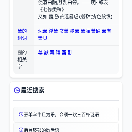
使酒曰酗,甚乱曰醟。——明· 郎瑛
《七修类稿》
又如:醟虐(荒淫暴虐);醟肆(贪色放纵)
醟的
沈醟
淫醟
贪醟
酗醟
醟湎
醟肆
醟虐
组词
醟贝
醟的
尊
猷
蘸
蹲
酉
酊
相关
字
最近搜索
烹羊宰牛且为乐，会须一饮三百杯谜语
后台锣鼓的歇后语