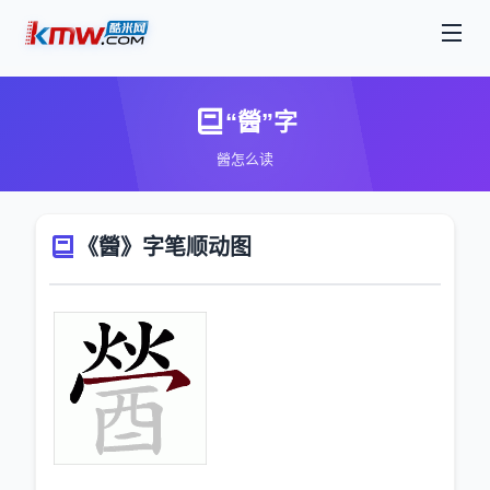
“醟”字
醟怎么读
《醟》字笔顺动图