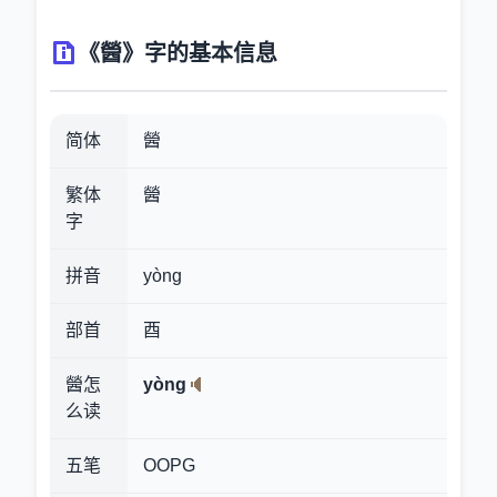
《醟》字的基本信息
简体
醟
繁体
醟
字
拼音
yòng
部首
酉
醟怎
yòng
么读
五笔
OOPG