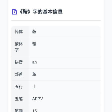
《鞍》字的基本信息
简体
鞍
繁体
鞍
字
拼音
ān
部首
革
五行
土
五笔
AFPV
笔画
15