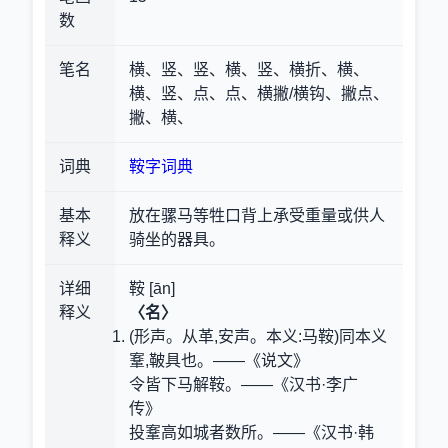
数
笔名
横、竖、竖、横、竖、横折、横、
横、竖、点、点、横撇/横钩、撇点、
撇、横、
词典
鞍字词典
基本
放在骡马等牲口背上承受重量或供人
释义
骑坐的器具。
详细
鞍 [ān]
释义
〈名〉
(形声。从革,安声。本义:马鞍)同本义
鞌,鞁具也。——《说文》
令皆下马解鞍。——《汉书·李广
传》
投鞌高如城者数所。——《汉书·韩