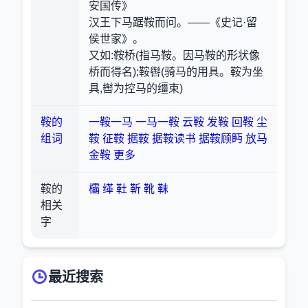
安国传》
汉王下马踞鞍而问。——《史记·留
侯世家》。
又如:鞍桥(指马鞍。因马鞍的形状像
桥而得名);鞍辔(骑马的用具。鞍为坐
具,辔为控马的缰束)
鞍的
一鞍一马
一马一鞍
云鞍
发鞍
回鞍
尘
组词
鞍
征鞍
据鞍
据鞍读书
据鞍顾眄
放马
金鞍
更多
鞍的
欛
缂
靯
靳
靴
靺
相关
字
最近搜索