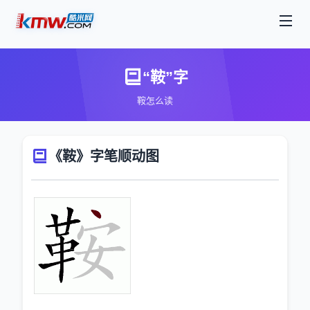
“鞍”字
鞍怎么读
《鞍》字笔顺动图