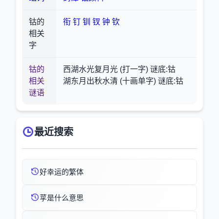
钴的
衔
钉
钏
钗
钟
钦
相关
字
钴的
西湖水光复月光 (打一字) 谜底:钴
相关
湖东月出秋水清 (十画单字) 谜底:钴
谜语
最近搜索
好幸运的繁体
莩是什么意思