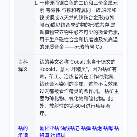
一种硬而银白色的二价和三价金属元
素,有磁性,与铁和镍属同一族,通常和
镍或铜或以天然的镍铁合金形式(如
陨石)或以结合成矿物的形式共存,是
动植物营养物中必不可少的微量元素,
用于生产磁性合金和抗磨蚀及抗高温
的硬质合金 ——元素符号 Co
百科
钴的英文名称“Cobalt”来自于德文的
释义
Kobold，意为“坏精灵”，因为钴矿有
毒，矿工、冶炼者常在工作时染病，
钴还会污染别的金属，这些不良效果
过去都被看作精灵的恶作剧。 钴矿主
要为砷化物、氧化物和硫化物。此
外，放射性的钴-60可进行癌症治
疗。
钴的
氰化亚钴
油酸钴皂
钴弹
钴炮
钴鉧
钴
组词
鉧潭
钴颜料