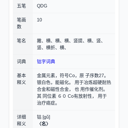
五笔
QDG
笔画
10
数
笔名
撇、横、横、横、竖提、横、竖、
竖、横折、横、
词典
钴字词典
基本
金属元素，符号Co，原 子序数27。
释义
银白色，能磁化。 用于冶炼超硬耐热
合金和磁性合金， 也 用作催化剂。
其 同位素 ６０ Co有放射性， 用于
治疗癌症。
详细
钴 [gǔ]
释义
〈名〉