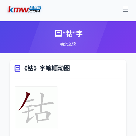
“钴”字
钴怎么读
《钴》字笔顺动图