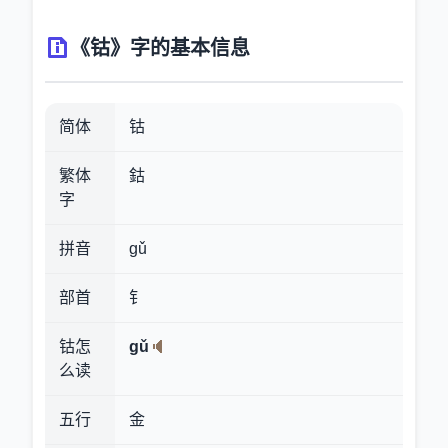
《钴》字的基本信息
简体
钴
繁体
鈷
字
拼音
gǔ
部首
钅
钴怎
gǔ
么读
五行
金