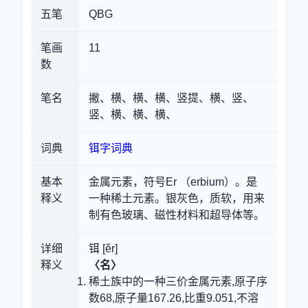
五笔
QBG
笔画
11
数
笔名
撇、横、横、横、竖提、横、竖、
竖、横、横、横、
词典
铒字词典
基本
金属元素，符号Er （erbium）。是
释义
一种稀土元素。银灰色，质软，用来
制有色玻璃、磁性材料和超导体等。
详细
铒 [ěr]
释义
〈名〉
稀土族中的一种三价金属元素,原子序
数68,原子量167.26,比重9.051,不溶