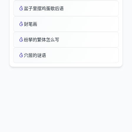
盆子里摆鸡蛋歇后语
釮笔画
纷拏的繁体怎么写
穴居的谜语