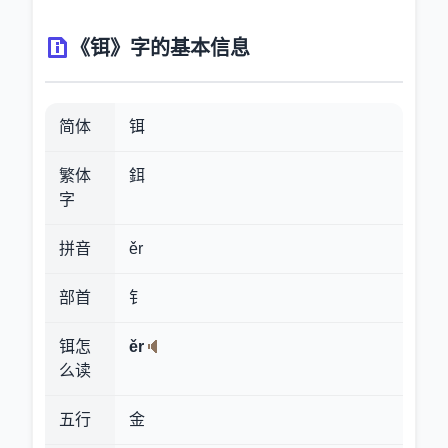
《铒》字的基本信息
简体
铒
繁体
鉺
字
拼音
ěr
部首
钅
铒怎
ěr
么读
五行
金