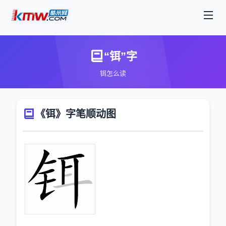
“铒”字
铒怎么读
《铒》字笔顺动图