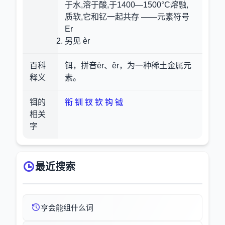
于水,溶于酸,于1400—1500°C熔融,
质软,它和钇一起共存 ——元素符号
Er
另见 èr
百科
铒，拼音èr、ěr，为一种稀土金属元
释义
素。
铒的
衔
钏
钗
钦
钩
钺
相关
字
最近搜索
亨会能组什么词