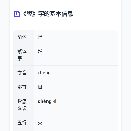
《瞠》字的基本信息
简体
瞠
繁体
瞠
字
拼音
chēng
部首
目
瞠怎
chēng
么读
五行
火