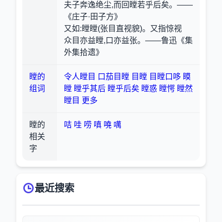
夫子奔逸绝尘,而回瞠若乎后矣。——
《庄子·田子方》
又如:瞠瞠(张目直视貌)。又指惊视
众目亦益瞠,口亦益张。——鲁迅《集
外集拾遗》
瞠的
令人瞠目
口茄目瞠
目瞠
目瞠口哆
瞙
组词
瞠
瞠乎其后
瞠乎后矣
瞠惑
瞠愕
瞠然
瞠目
更多
瞠的
咭
哇
唠
嗔
嘵
噧
相关
字
最近搜索