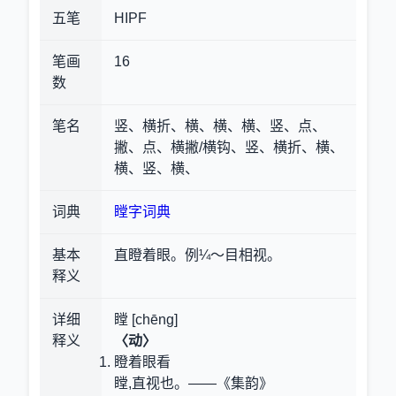
五笔
HIPF
笔画
16
数
笔名
竖、横折、横、横、横、竖、点、
撇、点、横撇/横钩、竖、横折、横、
横、竖、横、
词典
瞠字词典
基本
直瞪着眼。例¼～目相视。
释义
详细
瞠 [chēng]
释义
〈动〉
瞪着眼看
瞠,直视也。——《集韵》