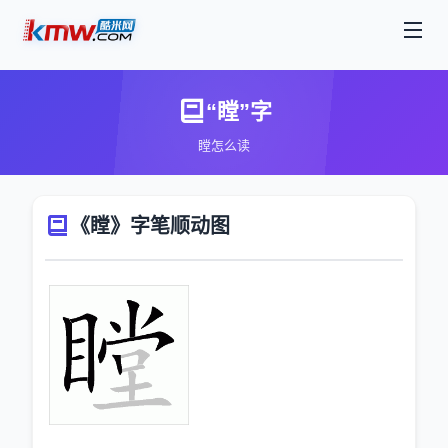
“瞠”字
瞠怎么读
《瞠》字笔顺动图