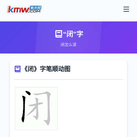
“闭”字
闭怎么读
《闭》字笔顺动图