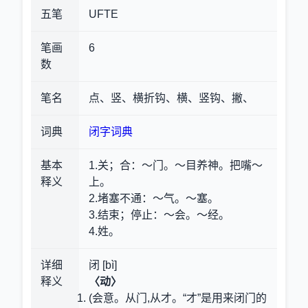
五笔
UFTE
笔画
6
数
笔名
点、竖、横折钩、横、竖钩、撇、
词典
闭字词典
基本
1.关；合
：～门。～目养神。把嘴～
释义
上。
2.堵塞不通
：～气。～塞。
3.结束；停止
：～会。～经。
4.姓。
详细
闭 [bì]
释义
〈动〉
(会意。从门,从才。“才”是用来闭门的