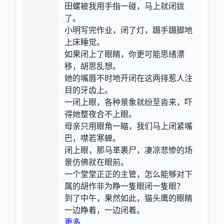
田螺被我用手指一碰，马上就闭拢
了。
小明写完作业，闭了灯，蹑手蹑脚地
上床睡觉。
如果闭上了眼睛，你更可能思绪漂
移，胡思乱想。
她的嘴唇不时地开闭在这两排惹人注
目的牙齿上。
一闭上眼，各种景象就纷至沓来，吓
得她整夜合不上眼。
母亲只用眼角一瞄，我们马上闭紧嘴
巴，噤若寒蝉。
闭上眼，那马革裹尸，凄凉悲惨的场
景仿佛就在眼前。
一个堂堂正正的主管，怎么能够对下
属的胡作非为睁一隻眼闭一隻眼？
到了中午，果然如此，猫头鹰的眼睛
一边睁着，一边闭着。
更多