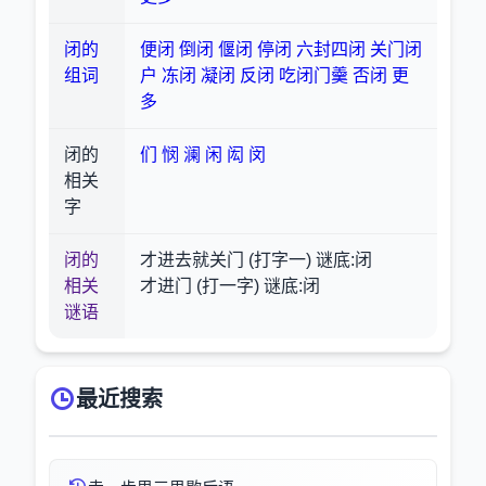
闭的
便闭
倒闭
偃闭
停闭
六封四闭
关门闭
组词
户
冻闭
凝闭
反闭
吃闭门羹
否闭
更
多
闭的
们
悯
澜
闲
闳
闵
相关
字
闭的
才进去就关门 (打字一) 谜底:闭
相关
才进门 (打一字) 谜底:闭
谜语
最近搜索