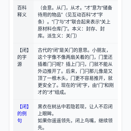
百科
（会意。从门，从才。“才”意为“储备
释义
待用的物品”（见互动百科“才”字
条）。“门”与“才”联合起来表示“关上
原材料仓库门”。本义：封存、封
库。派生义：关门）
【闭】
古代的“闭”是关门的意思。小朋友，
的字
这个字像不像两扇关着的门，门里还
源
插着门闩呢？插上门闩，门就不能从
外边推开了。后来，门闩那儿像是又
顶了一根木头，门更不容易推开，就
更安全了。现在的“闭”字，由“门”和刚
才的“才”组成。
【闭】
黑衣在树丛中若隐若现，让人不忍闭
的例
上眼眸。
句
如果你遥遥领先，闭上鸟嘴，继续领
先。