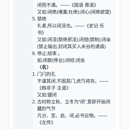
闭而不通。——《国语·晋语》
又如:闭绝(堵塞;杜绝);闭心(闭绝欲望)
禁绝
礼者,所以闭淫也。——《史记·乐
书》
又如:闭淫(禁绝邪淫);闭钳(禁制);闭籴
(禁止输出,封闭其买入米谷的通道)
停止;结束 。
如:闭歇(停业);闭经;闭会
〈名〉
门闩的孔
不谨其闭,不固其门,虎乃将存。——
《韩非子·主道》
又如:键闭
古时称立秋、立冬为“闭”,意即开始闭
藏的气节
凡分、至、启、闭,必书云物。——
《左传》