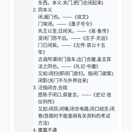
东西。本义:关门,把门合闭起来)
同本义
闭,阖门也。——《说文》
门常闭。——《墨子号令》
先王以至,日闭关。——《易·象传》
坚闭门而不出。——《庄子·天运》
门已闭矣。——《左传·哀公十五
年》
古语所谓闭门造车,出门合辙,盖言其
法之同也。——《礼记·中庸》
又如:闭扫(即闭门欲扫。指闭门谢客);
闭影(关门不与外界往来)
泛指闭合,合拢
愿陈子闭口,毋复言。——《史记·张
仪列传》
又如:闭目;闭嘴;闭合电路;闭口结舌;闭
卷(答题时不能查阅有关资料的考试
方法)
壅塞不通