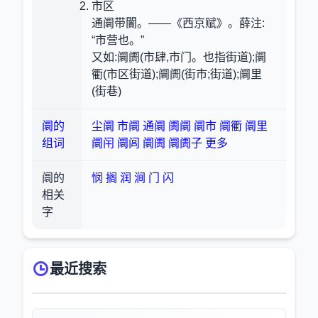
市区
通阛带闠。——《西京赋》。薛注:
“市营也。”
又如:阛阓(市肆,市门。也指街道);阛
衢(市区街道);阛阓(街市;街道);阛里
(街巷)
阛的
尘阛
市阛
通阛
阓阛
阛市
阛衢
阛里
组词
阛闬
阛闾
阛阓
阛阓子
更多
阛的
悯
搁
润
涧
门
闪
相关
字
最近搜索