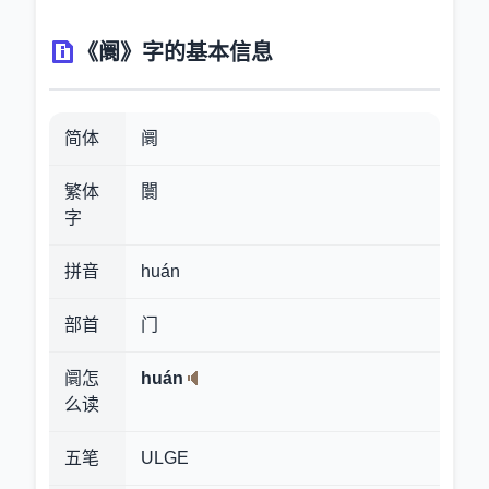
《阛》字的基本信息
简体
阛
繁体
闤
字
拼音
huán
部首
门
阛怎
huán
么读
五笔
ULGE