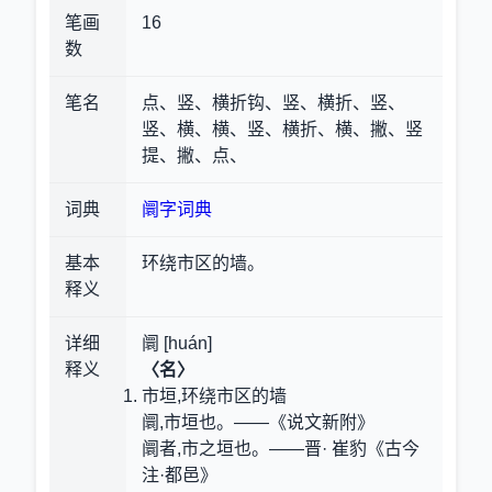
笔画
16
数
笔名
点、竖、横折钩、竖、横折、竖、
竖、横、横、竖、横折、横、撇、竖
提、撇、点、
词典
阛字词典
基本
环绕市区的墙。
释义
详细
阛 [huán]
释义
〈名〉
市垣,环绕市区的墙
阛,市垣也。——《说文新附》
阛者,市之垣也。——晋· 崔豹《古今
注·都邑》