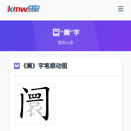
“阛”字
阛怎么读
《阛》字笔顺动图