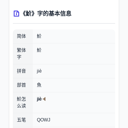
《魪》字的基本信息
简体
魪
繁体
魪
字
拼音
jiè
部首
魚
魪怎
jiè
么读
五笔
QOWJ