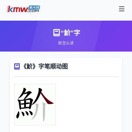
“魪”字
魪怎么读
《魪》字笔顺动图