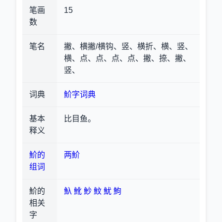
笔画
15
数
笔名
撇、横撇/横钩、竖、横折、横、竖、
横、点、点、点、点、撇、捺、撇、
竖、
词典
魪字词典
基本
比目鱼。
释义
魪的
两魪
组词
魪的
魞
魤
魦
魰
魷
鮈
相关
字