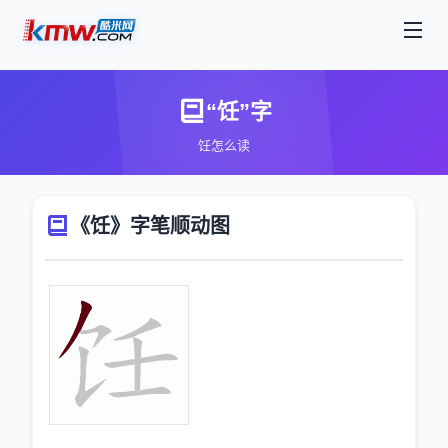
“饪”字
饪怎么读
《饪》字笔顺动图