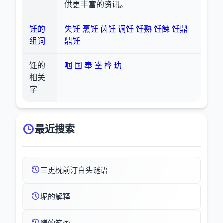
供更丰富的资讯。
饪的
失饪
烹饪
茵饪
调饪
饪熟
饪餗
饪鼎
组词
鼎饪
饪的
啯
国
奉
峑
桦
玏
相关
字
最近搜索
三更枕前汀白头谜语
坭的解释
繕的笔画