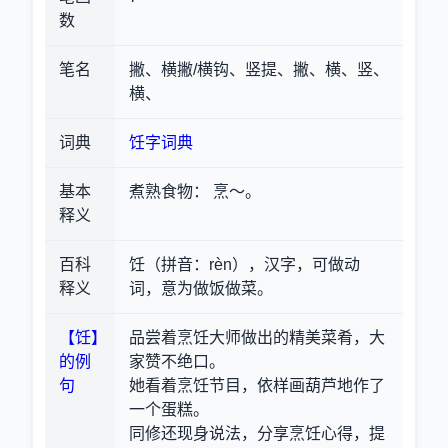
数
笔名
撇、横撇/横钩、竖提、撇、横、竖、
横、
词典
饪字词典
基本
煮熟食物
： 烹～。
释义
百科
饪（拼音：rèn），汉字，可做动
释义
词，意为做饭做菜。
【饪】
品尝着烹饪大师做出的精美菜肴，大
的例
家赞不绝口。
句
她看着烹饪节目，依样画葫芦地作了
一个蛋糕。
同修还现身说法，分享烹饪心得，提