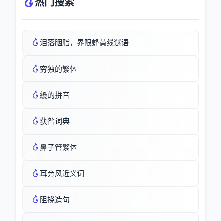
热门搜索
泪落胭脂，界限蜂黄线谜语
穷独的繁体
纋的拼音
获咎词典
鼻子管繁体
耳旁风近义词
阻挠造句