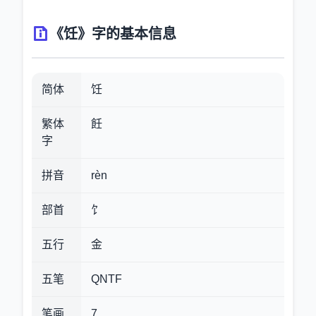
《饪》字的基本信息
简体
饪
繁体
飪
字
拼音
rèn
部首
饣
五行
金
五笔
QNTF
笔画
7