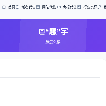
首页
域名代售
网站代售
商标代售
行业资讯
“騾”字
騾怎么读