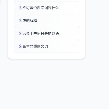
不可置否反义词是什么
蹉的解释
后会丁宁何日是的谜语
高官显爵同义词