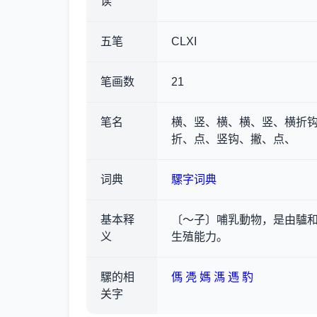
读
五笔
CLXI
笔画数
21
笔名
横、竖、横、横、竖、横折
折、点、竖钩、撇、点、
词典
騾字词典
基本释
〔～子〕哺乳動物，是由驢
义
生殖能力。
騾的相
傌
凴
媽
溤
遤
馰
关字