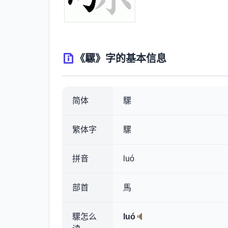
《騾》字的基本信息
简体
騾
繁体字
騾
拼音
luó
部首
馬
騾怎么
luó