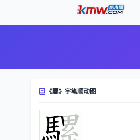
《騾》字笔顺动图