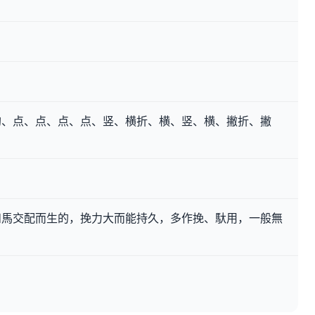
钩、点、点、点、点、竖、横折、横、竖、横、撇折、撇
和馬交配而生的，挽力大而能持久，多作挽、馱用，一般無