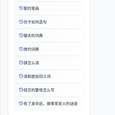
絜的笔画
份子如何造句
御夫的词典
燋灼词典
請怎么读
清新脱俗同义词
结交的繁体怎么写
有了身孕后，做事常发火的谜语