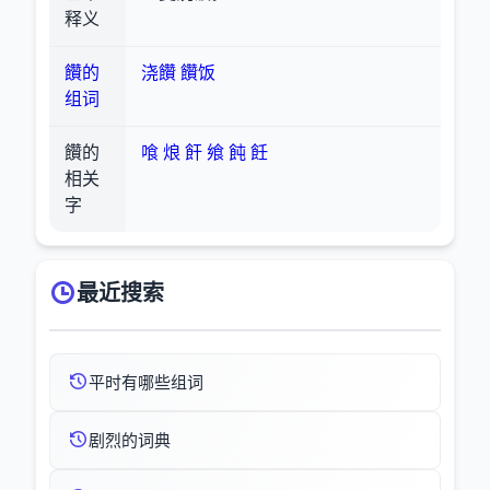
释义
饡的
浇饡
饡饭
组词
饡的
喰
烺
飦
飨
飩
飪
相关
字
最近搜索
平时有哪些组词
剧烈的词典