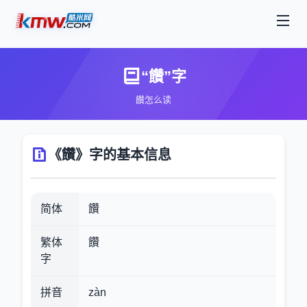
“饡”字
饡怎么读
《饡》字的基本信息
简体
饡
繁体
饡
字
拼音
zàn