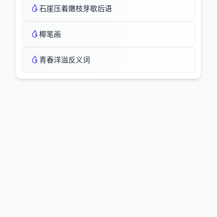
石崖压着嫩枝芽歇后语
椰笔画
青春洋溢反义词