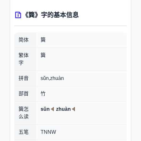
《簨》字的基本信息
简体
簨
繁体
簨
字
拼音
sǔn,zhuàn
部首
竹
簨怎
sǔn
zhuàn
么读
五笔
TNNW