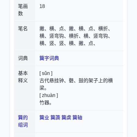
笔画
18
数
笔名
撇、横、点、撇、横、点、横折、
横、竖弯钩、横折、横、竖弯钩、
横、竖、竖、横、撇、点、
词典
簨字词典
基本
[ sǔn ]
释义
古代悬挂钟、磬、鼓的架子上的横
梁。
[ zhuàn ]
竹器。
簨的
簨业
簨簴
簨虡
簨轴
组词