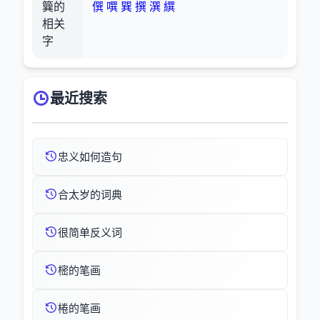
簨的
僎
噀
巽
撰
潠
繏
相关
字
最近搜索
忠义如何造句
合太岁的词典
很简单反义词
樒的笔画
棬的笔画