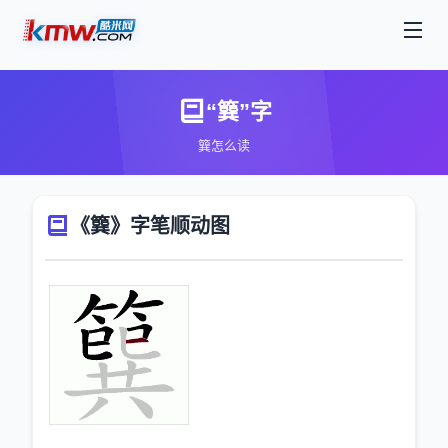
“簨”字
簨怎么读
《簨》字笔顺动图