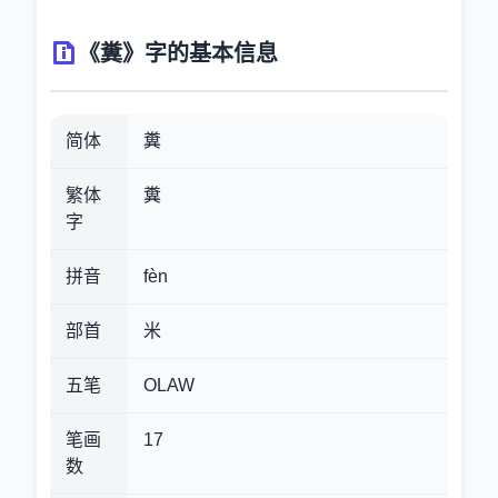
《糞》字的基本信息
简体
糞
繁体
糞
字
拼音
fèn
部首
米
五笔
OLAW
笔画
17
数