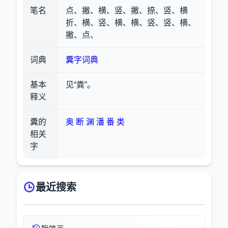
笔名
点、撇、横、竖、撇、捺、竖、横
折、横、竖、横、横、竖、竖、横、
撇、点、
词典
糞字词典
基本
见“粪”。
释义
糞的
奥
断
渊
潘
番
类
相关
字
最近搜索