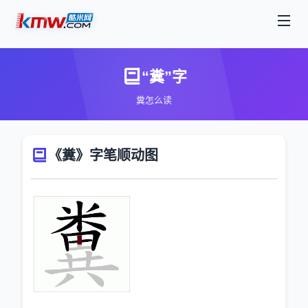
“糞”字
糞怎么读
《糞》字笔顺动图