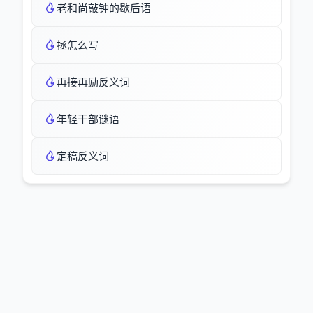
老和尚敲钟的歇后语
拯怎么写
再接再励反义词
年轻干部谜语
定稿反义词