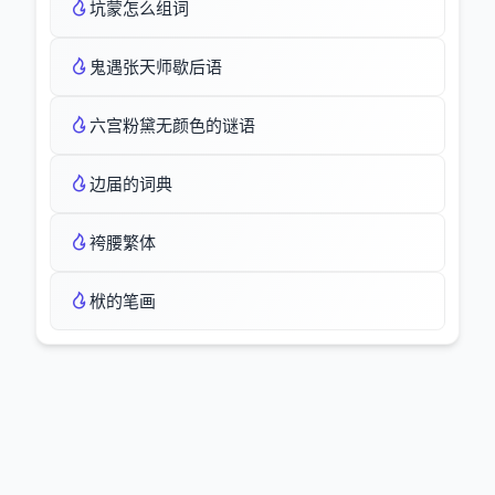
坑蒙怎么组词
鬼遇张天师歇后语
六宫粉黛无颜色的谜语
边届的词典
袴腰繁体
栿的笔画