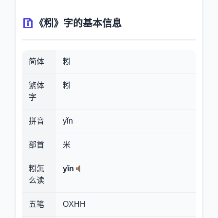
《粌》字的基本信息
简体
粌
繁体
粌
字
拼音
yǐn
部首
米
粌怎
yǐn
么读
五笔
OXHH