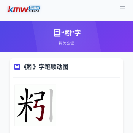
“粌”字
粌怎么读
《粌》字笔顺动图