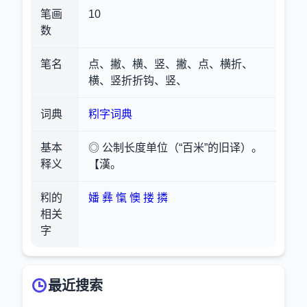
笔画
10
数
笔名
点、撇、横、竖、撇、点、横折、
横、竖折折钩、竖、
词典
粌字词典
基本
◎ 公制长度单位（“百米”的旧译）。
释义
【漢。
粌的
嬏
彝
愾
懊
搂
撛
相关
字
最近搜索