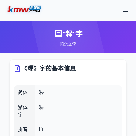
“粶”字
粶怎么读
《粶》字的基本信息
简体
粶
繁体
粶
字
拼音
lù