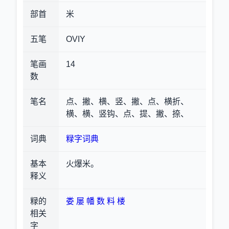
部首
米
五笔
OVIY
笔画
14
数
笔名
点、撇、横、竖、撇、点、横折、
横、横、竖钩、点、提、撇、捺、
词典
粶字词典
基本
火爆米。
释义
粶的
娄
屡
幡
数
料
楼
相关
字