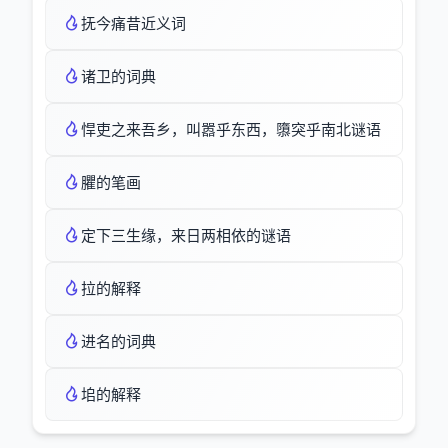
抚今痛昔近义词
诸卫的词典
悍吏之来吾乡，叫嚣乎东西，隳突乎南北谜语
臞的笔画
定下三生缘，来日两相依的谜语
拉的解释
进名的词典
垖的解释