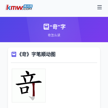
“竒”字
竒怎么读
《竒》字笔顺动图