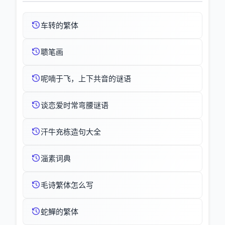
车转的繁体
聩笔画
呢喃于飞，上下共音的谜语
谈恋爱时常弯腰谜语
汗牛充栋造句大全
淄素词典
毛诗繁体怎么写
蛇鱓的繁体