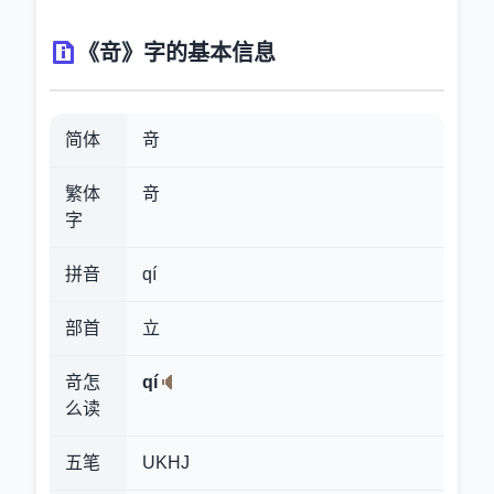
《竒》字的基本信息
简体
竒
繁体
竒
字
拼音
qí
部首
立
竒怎
qí
么读
五笔
UKHJ