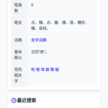
笔画
9
数
笔名
点、横、点、撇、横、竖、横折、
横、竖钩、
词典
竒字词典
基本
古同“奇”。
释义
竒的
啦
噫
墇
廦
櫱
毅
相关
字
最近搜索