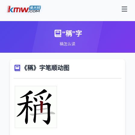
“稱”字
稱怎么读
《稱》字笔顺动图