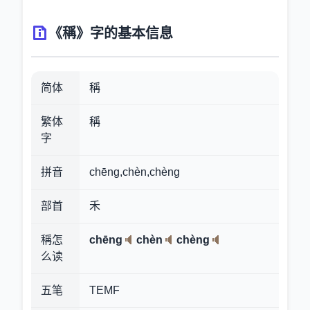
《稱》字的基本信息
简体
稱
繁体
稱
字
拼音
chēng,chèn,chèng
部首
禾
稱怎
chēng
chèn
chèng
么读
五笔
TEMF