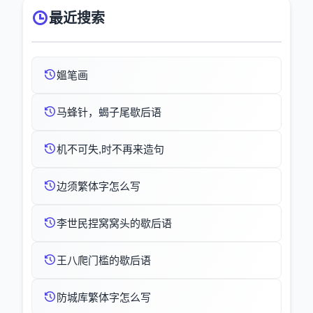
最近搜索
媼笔画
马蜂针，蝎子尾歇后语
机不可失,时不再来造句
边须繁体字怎么写
李世民捏窝窝头的歇后语
王八爬门槛的歇后语
防城库繁体字怎么写