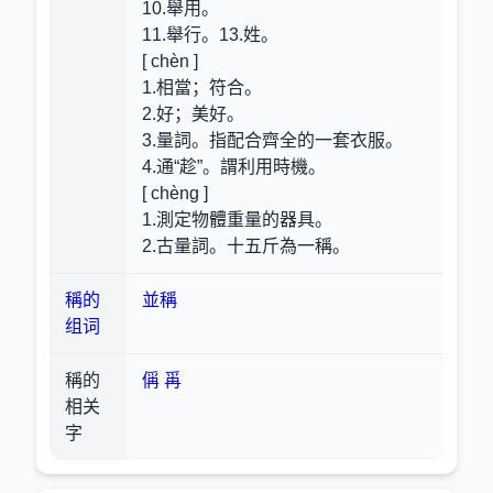
10.舉用。
11.舉行。13.姓。
[ chèn ]
1.相當；符合。
2.好；美好。
3.量詞。指配合齊全的一套衣服。
4.通“趁”。謂利用時機。
[ chèng ]
1.測定物體重量的器具。
2.古量詞。十五斤為一稱。
稱的
並稱
组词
稱的
偁
爯
相关
字