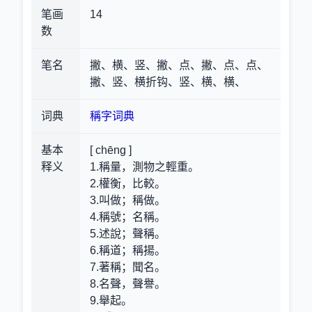
笔画
14
数
笔名
撇、横、竖、撇、点、撇、点、点、
撇、竖、横折钩、竖、横、横、
词典
稱字词典
基本
[ chēng ]
释义
1.稱量，測物之輕重。
2.權衡，比較。
3.叫做；稱做。
4.稱號；名稱。
5.述說；聲稱。
6.稱道；稱揚。
7.著稱；聞名。
8.名聲，聲譽。
9.舉起。