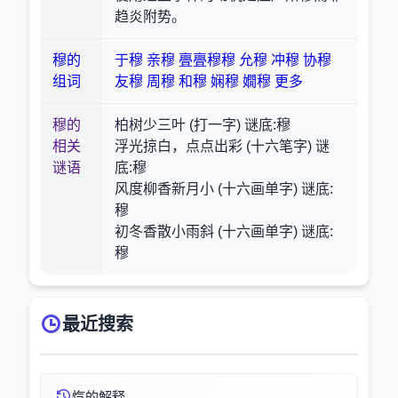
趋炎附势。
穆的
于穆
亲穆
亹亹穆穆
允穆
冲穆
协穆
组词
友穆
周穆
和穆
娴穆
嫺穆
更多
穆的
柏树少三叶 (打一字) 谜底:穆
相关
浮光掠白，点点出彩 (十六笔字) 谜
谜语
底:穆
风度柳香新月小 (十六画单字) 谜底:
穆
初冬香散小雨斜 (十六画单字) 谜底:
穆
最近搜索
忾的解释