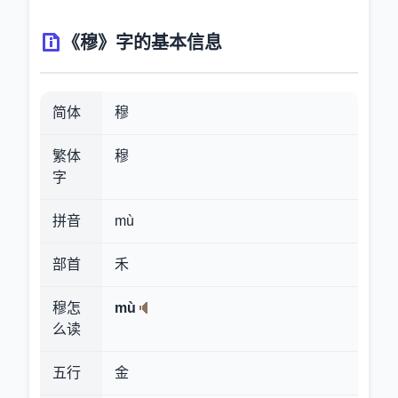
《穆》字的基本信息
简体
穆
繁体
穆
字
拼音
mù
部首
禾
穆怎
mù
么读
五行
金