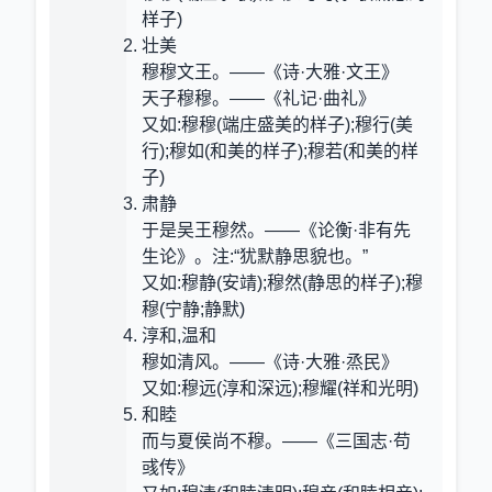
样子)
壮美
穆穆文王。——《诗·大雅·文王》
天子穆穆。——《礼记·曲礼》
又如:穆穆(端庄盛美的样子);穆行(美
行);穆如(和美的样子);穆若(和美的样
子)
肃静
于是吴王穆然。——《论衡·非有先
生论》。注:“犹默静思貌也。”
又如:穆静(安靖);穆然(静思的样子);穆
穆(宁静;静默)
淳和,温和
穆如清风。——《诗·大雅·烝民》
又如:穆远(淳和深远);穆耀(祥和光明)
和睦
而与夏侯尚不穆。——《三国志·苟
彧传》