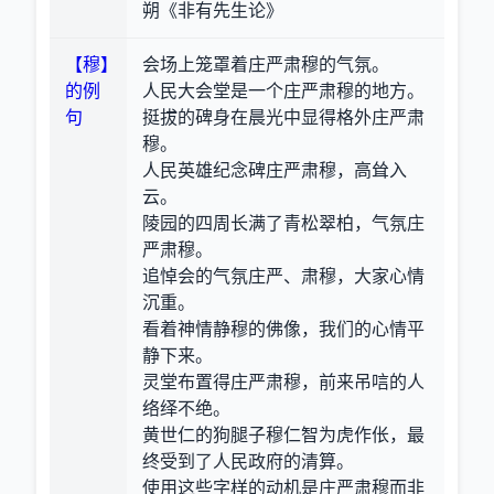
朔《非有先生论》
【穆】
会场上笼罩着庄严肃穆的气氛。
的例
人民大会堂是一个庄严肃穆的地方。
句
挺拔的碑身在晨光中显得格外庄严肃
穆。
人民英雄纪念碑庄严肃穆，高耸入
云。
陵园的四周长满了青松翠柏，气氛庄
严肃穆。
追悼会的气氛庄严、肃穆，大家心情
沉重。
看着神情静穆的佛像，我们的心情平
静下来。
灵堂布置得庄严肃穆，前来吊唁的人
络绎不绝。
黄世仁的狗腿子穆仁智为虎作伥，最
终受到了人民政府的清算。
使用这些字样的动机是庄严肃穆而非