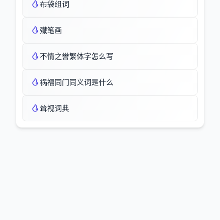
布袋组词
殱笔画
不情之誉繁体字怎么写
祸福同门同义词是什么
耸视词典