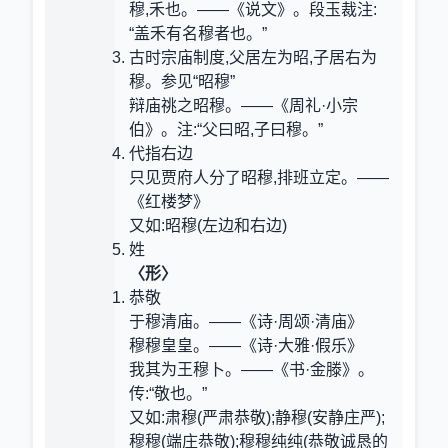
穆,禾也。——《说文》。段玉裁注:
“盖禾有名穆者也。”
古时宗庙制度,父居左为昭,子居右为
穆。参见“昭穆”
辩庙祧之昭穆。——《周礼·小宗
伯》。注:“父曰昭,子曰穆。”
代指右边
只见贾府人分了昭穆,排班立定。——
《红楼梦》
又如:昭穆(左边和右边)
姓
〈形〉
恭敬
于穆清庙。——《诗·周颂·清庙》
穆穆皇皇。——《诗·大雅·假乐》
我其为王穆卜。——《书·金滕》。
传:“敬也。”
又如:肃穆(严肃恭敬);静穆(安静庄严);
穆穆(端庄恭敬);穆穆纯纯(恭敬诚恳的