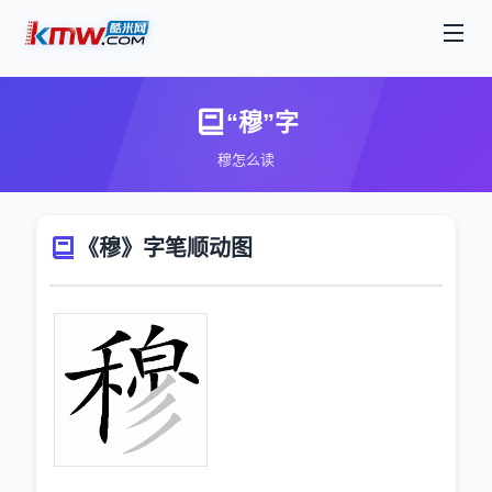
“穆”字
穆怎么读
《穆》字笔顺动图