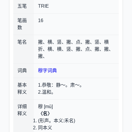
五笔
TRIE
笔画
16
数
笔名
撇、横、竖、撇、点、撇、竖、横
折、横、横、竖、撇、点、撇、撇、
撇、
词典
穆字词典
基本
1.恭敬
：静～。肃～。
释义
2.温和。
详细
穆 [mù]
释义
〈名〉
(形声。本义:禾名)
同本义