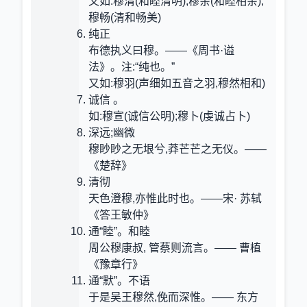
又如:穆清(和睦清明);穆亲(和睦相亲);
穆畅(清和畅美)
纯正
布德执义曰穆。——《周书·谥
法》。注:“纯也。”
又如:穆羽(声细如五音之羽,穆然相和)
诚信 。
如:穆宣(诚信公明);穆卜(虔诚占卜)
深远;幽微
穆眇眇之无垠兮,莽芒芒之无仪。——
《楚辞》
清彻
天色澄穆,亦惟此时也。——宋· 苏轼
《答王敏仲》
通“睦”。和睦
周公穆康叔, 管蔡则流言。—— 曹植
《豫章行》
通“默”。不语
于是吴王穆然,俛而深惟。—— 东方