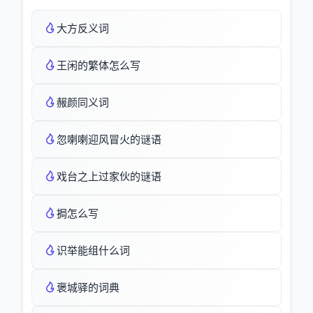
大方反义词
王闲的繁体怎么写
赧颜同义词
忽喇喇迎风冒火的谜语
戏台之上过家伙的谜语
挶怎么写
识举能组什么词
褒城驿的词典