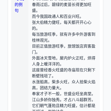
的例
春雨过后，碧绿的麦苗长得更加旺
句
盛。
而今我国政通人和百业兴旺。
张大伯精力健旺，每天都开开心心
的。
每当旅游旺季，就有许多中外游客到
桂林观光。
目前正值旅游旺季，旅馆饭店宾客盈
门。
外面冰天雪地，屋内炉火正旺，烘得
人身上暖洋洋的。
这座曾经香火旺盛的寺庙现在只剩下
断壁残垣了。
水涨船高，柴多火旺，众人拾柴火焰
高，团结力量大。
奉家才子不一般，世盛业旺坐高堂。
江山多娇你独秀。才占八斗超群芳。
它们朝气蓬勃且精力旺盛，估计都是