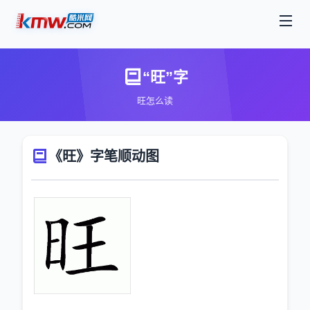
“旺”字
旺怎么读
《旺》字笔顺动图