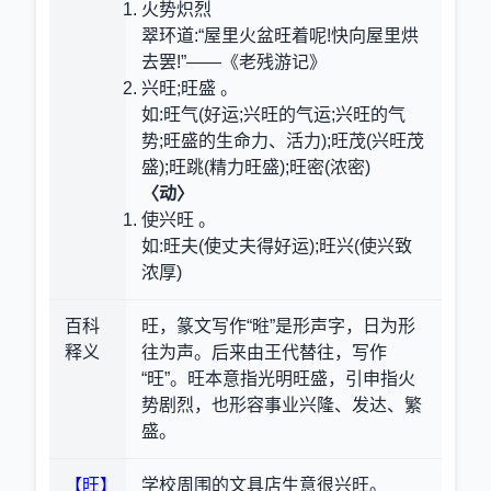
火势炽烈
翠环道:“屋里火盆旺着呢!快向屋里烘
去罢!”——《老残游记》
兴旺;旺盛 。
如:旺气(好运;兴旺的气运;兴旺的气
势;旺盛的生命力、活力);旺茂(兴旺茂
盛);旺跳(精力旺盛);旺密(浓密)
〈动〉
使兴旺 。
如:旺夫(使丈夫得好运);旺兴(使兴致
浓厚)
百科
旺，篆文写作“暀”是形声字，日为形
释义
往为声。后来由王代替往，写作
“旺”。旺本意指光明旺盛，引申指火
势剧烈，也形容事业兴隆、发达、繁
盛。
【旺】
学校周围的文具店生意很兴旺。