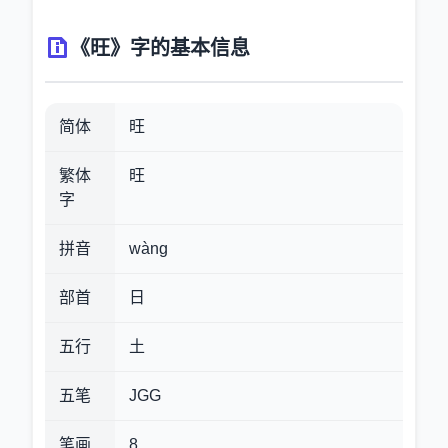
《旺》字的基本信息
简体
旺
繁体
旺
字
拼音
wàng
部首
日
五行
土
五笔
JGG
笔画
8