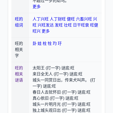
不超过一岁的幼鸟。
更多
旺的
人丁兴旺
人丁财旺
健旺
六畜兴旺
兴
组词
旺
兴旺发达
发旺
壮旺
日干旺衰
旺健
旺兴
更多
旺的
卦
娃
栓
牷
玓
玗
相关
字
旺的
太阳王 (打一字) 谜底:旺
相关
来日全无人 (打一字) 谜底:旺
谜语
城头一同赏日出，传来犬叫声。 (打
一字) 谜底:旺
春日人去犹怀旧 (打一字) 谜底:旺
真心依旧 (打一字) 谜底:旺
城头一片明月光 (打一字) 谜底:旺
独上城头观日出 (打一字) 谜底:旺