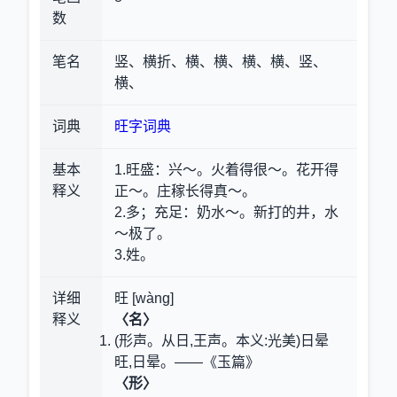
数
笔名
竖、横折、横、横、横、横、竖、
横、
词典
旺字词典
基本
1.旺盛
：兴～。火着得很～。花开得
释义
正～。庄稼长得真～。
2.多；充足
：奶水～。新打的井，水
～极了。
3.姓。
详细
旺 [wàng]
释义
〈名〉
(形声。从日,王声。本义:光美)日晕
旺,日晕。——《玉篇》
〈形〉